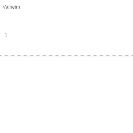
Valheim
m
1