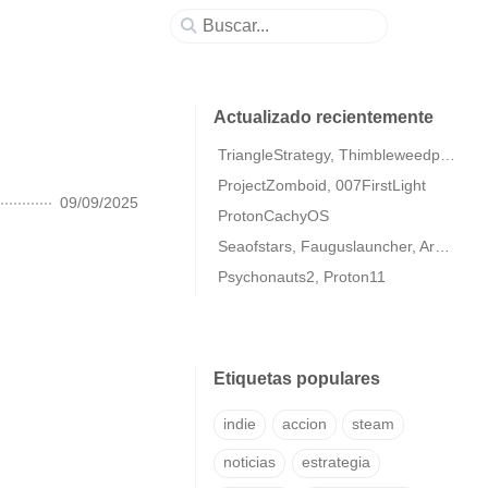
Actualizado recientemente
TriangleStrategy, Thimbleweedpark2
ProjectZomboid, 007FirstLight
09/09/2025
ProtonCachyOS
Seaofstars, Fauguslauncher, ArmaColdWarAssaultRemastered
Psychonauts2, Proton11
Etiquetas populares
indie
accion
steam
noticias
estrategia