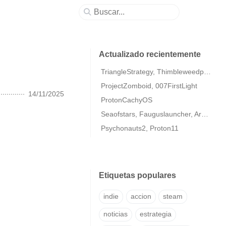
Actualizado recientemente
TriangleStrategy, Thimbleweedpark2
ProjectZomboid, 007FirstLight
14/11/2025
ProtonCachyOS
Seaofstars, Fauguslauncher, ArmaColdWarAssaultRemastered
Psychonauts2, Proton11
Etiquetas populares
indie
accion
steam
noticias
estrategia