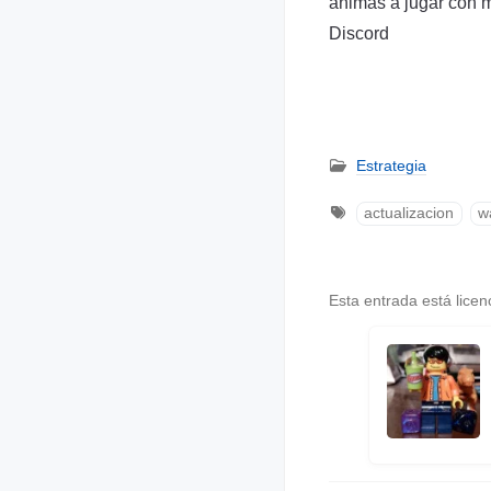
animas a jugar con m
Discord
Estrategia
actualizacion
w
Esta entrada está lice