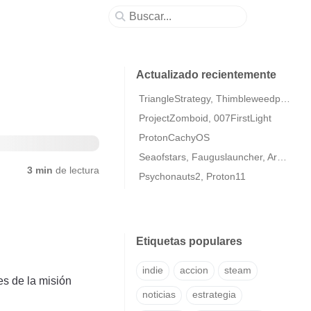
Actualizado recientemente
TriangleStrategy, Thimbleweedpark2
ProjectZomboid, 007FirstLight
ProtonCachyOS
Seaofstars, Fauguslauncher, ArmaColdWarAssaultRemastered
3 min
de lectura
Psychonauts2, Proton11
Etiquetas populares
indie
accion
steam
es de la misión
noticias
estrategia