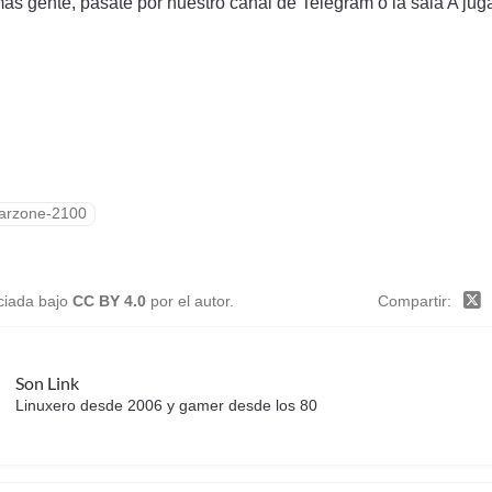
ás gente, pásate por nuestro canal de Telegram o la sala A juga
arzone-2100
nciada bajo
CC BY 4.0
por el autor.
Compartir
Son Link
Linuxero desde 2006 y gamer desde los 80