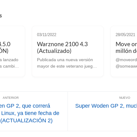
s
03/11/2022
28/05/2021
.5.0
Warznone 2100 4.3
Move or 
ÓN)
(Actualizado)
millón d
Publicada una nueva versión
@moveord
os cambios
mayor de este veterano juego
@someawe
demas
de estrategia. ACTUALIZADO
más de 1 m
to se han
03-11-22: Ya ha sido publicada
vendidas c
de 800
la nueva versión mayor del
“La Fiesta Latin
erior
juego, exactamente la 4.3.1, y
has probad
le. Esta nue...
estos son algunos de l...
sabes lo q
perdiendo, 
n GP 2, que correrá
Super Woden GP 2, muc
Linux, ya tiene fecha de
o (ACTUALIZACIÓN 2)