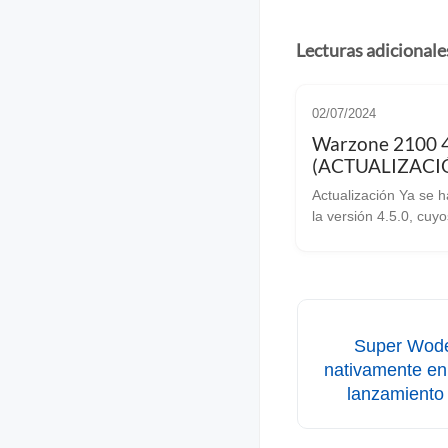
Lecturas adicionale
02/07/2024
Warzone 2100 4
(ACTUALIZACI
Actualización Ya se ha lanzado
la versión 4.5.0, cuy
son correcciones. A
hasta este lanzamien
publicado algo más 
commits desde la ant
versión estab
Super Wode
nativamente en 
lanzamient