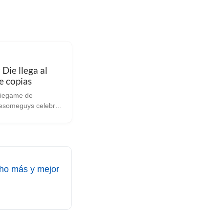
Die llega al
e copias
iegame de
someguys celebra
illón de copias
on la actualización
a” Si aun no
o Move or Die no
ue te estas
sobre...
ho más y mejor