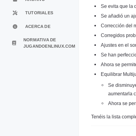
Se evita que la 
TUTORIALES
Se añadió un aj
Corrección del m
ACERCA DE
Corregidos pro
NORMATIVA DE
Ajustes en el s
JUGANDOENLINUX.COM
Se han perfecci
Ahora se permit
Equilibrar Multi
Se disminuye
aumentarla c
Ahora se per
Tenéis la lista comp