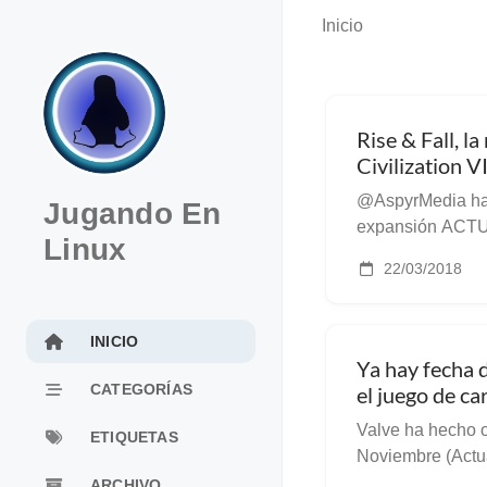
Inicio
Rise & Fall, l
Civilization V
Linux/Steam
@AspyrMedia ha 
Jugando En
expansión ACTUALIZACIÓN: El juego acaba de ser
Linux
anunciado oficialmen
22/03/2018
#RiseandFall bri
challe...
INICIO
Ya hay fecha 
CATEGORÍAS
el juego de ca
Valve ha hecho of
ETIQUETAS
Noviembre (Actualización 1-08-2018): Gracias a
Phoronix nos lle
ARCHIVO