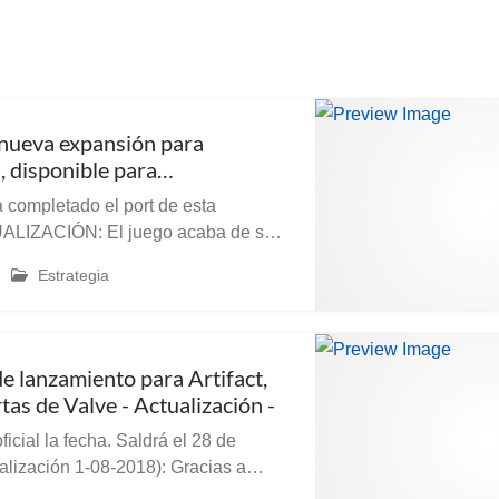
a nueva expansión para
I, disponible para
OS (ACTUALIZADO)
completado el port de esta
te en este tweet: @CivGame
Estrategia
ngs new choices, strategies, and
de lanzamiento para Artifact,
rtas de Valve - Actualización -
icial la fecha. Saldrá el 28 de
ga la noticia de que Valve ha hecho