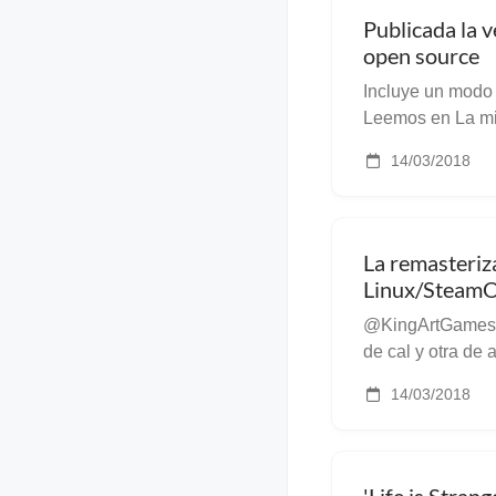
Publicada la 
open source
Incluye un modo
Leemos en La mir
juego open sourc
14/03/2018
ha lanzado la ve
La remasteriz
Linux/Steam
@KingArtGames ac
de cal y otra de
la negativa de K
14/03/2018
para Linux, hoy n