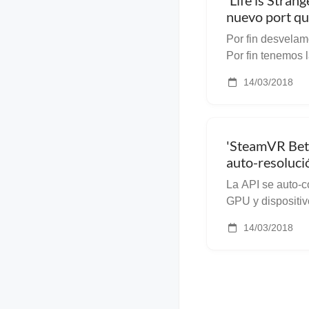
'Life is Stran
nuevo port que
Por fin desvelamos 
Por fin tenemos 
Feral Interactive
14/03/2018
'SteamVR Beta
auto-resoluci
La API se auto-
GPU y dispositivo VR Ayer tarde n
notificación de 
14/03/2018
por Valve para d
su r...