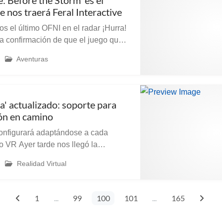
ge: Before the Storm' es el
 nos traerá Feral Interactive
el último OFNI en el radar ¡Hurra!
la confirmación de que el juego que
 está portando es un “nuevo”
Aventuras
episodio de la sa ‘Life is Strange’. Según ...
' actualizado: soporte para
ón en camino
configurará adaptándose a cada
os llegó la
que SteamVR, la API desarrollada
Realidad Virtual
ar soporte a las aplicaciones VR en
1
...
99
100
101
...
165