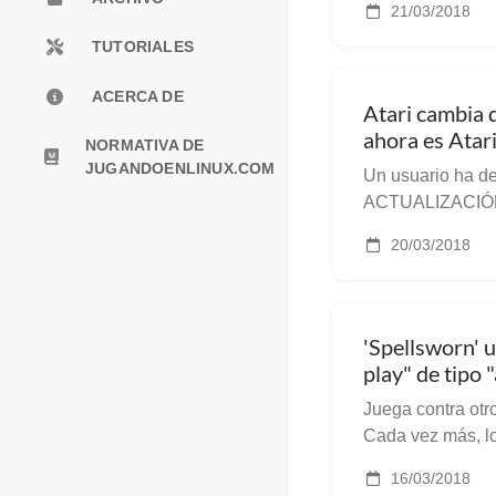
21/03/2018
oficial la fecha 
TUTORIALES
ACERCA DE
Atari cambia 
ahora es At
NORMATIVA DE
JUGANDOENLINUX.COM
Un usuario ha de
ACTUALIZACIÓN 
usuarios más ac
20/03/2018
acaba de pasar u
par...
'Spellsworn' u
play" de tipo 
Linux/Steam
Juega contra ot
Cada vez más, los
tipo “arena” se v
16/03/2018
favorito para tra