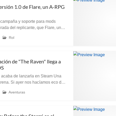
versión 1.0 de Flare, un A-RPG
 campaña y soporte para mods
ada del replicante, que Flare, un
e con similitudes al clásico Diablo,
Rol
rsión 1.0 después de 4 años de de...
ación de "The Raven" llega a
OS
aba de lanzarla en Steam Una
 arena. Si ayer nos hacíamos eco de
ing Art Games a lanzar Iron Harvest
Aventuras
os sorprenden con la salida de...