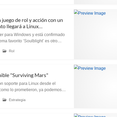
n juego de rol y acción con un
to llegará a Linux
e
yer para Windows y está confirmado
o ‘Soulblight’ es otro
rollo en el que el enfoque del rol y
Rol
gador se centra en tus ...
nible "Surviving Mars"
on soporte para Linux desde el
o trabajo de los desarrolladores
Estrategia
ont Games, conocidos por ser los