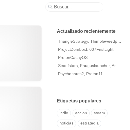
Actualizado recientemente
TriangleStrategy, Thimbleweedpark2
ProjectZomboid, 007FirstLight
ProtonCachyOS
Seaofstars, Fauguslauncher, ArmaColdWarAssaultRemastered
Psychonauts2, Proton11
Etiquetas populares
indie
accion
steam
noticias
estrategia