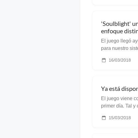
'Soulblight' u
enfoque distin
próximament
El juego llegó a
para nuestro sistema favorit
interesante desar
16/03/2018
acción para un ju
Ya está dispo
El juego viene c
primer día. Tal y como lo prometieron, ya podemos
adquirir el ultim
15/03/2018
búlgaros Haenim
r...