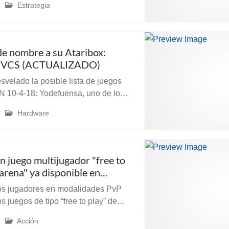
Estrategia
de lanzamiento de su nuevo jue...
de nombre a su Ataribox:
ariVCS (ACTUALIZADO)
svelado la posible lista de juegos
10-4-18: Yodefuensa, uno de los
tivos de nuestra comunidad, nos
Hardware
n enlace con “información” sobre
n juego multijugador "free to
"arena" ya disponible en
OS
ros jugadores en modalidades PvP
 juegos de tipo “free to play” de
an fijando en nuestro sistema
Acción
ernos nuevos desarrollos. En este...