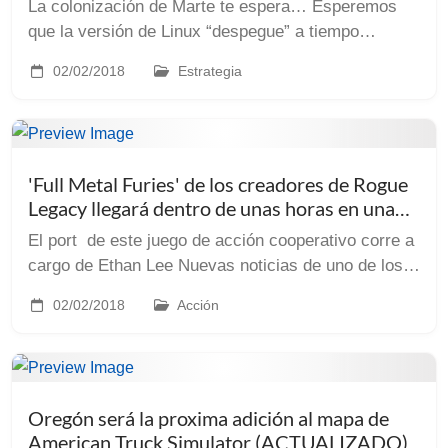
La colonización de Marte te espera… Esperemos
que la versión de Linux “despegue” a tiempo
ACTUALIZACIÓN 13-2-18: Paradox acaba de
02/02/2018
Estrategia
publicar en su canal de Youtube un nuevo trailer
llamado “Life on ...
'Full Metal Furies' de los creadores de Rogue
Legacy llegará dentro de unas horas en una
suerte de beta abierta
El port de este juego de acción cooperativo corre a
cargo de Ethan Lee Nuevas noticias de uno de los
porters mas admirados por todos los que jugamos
02/02/2018
Acción
en Linux. Hablamos de Ethan Lee que ahora mism...
Oregón será la proxima adición al mapa de
American Truck Simulator (ACTUALIZADO)