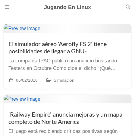
Jugando En Linux
El simulador aéreo 'Aerofly FS 2' tiene
posibilidades de llegar a GNU-
Linux/SteamOS
La compañía IPAC publicó un anuncio buscando
Testers en Octubre Como dice el dicho “¡Qué
tiempos para estar vivo!”. Nos llegan noticias
06/02/2018
Simulación
gracias a gamingonlinux.com de que otro simulador,
‘Aerofly ...
'Railway Empire' anuncia mejoras y un mapa
completo de Norte America
El juego está recibiendo críticas positivas según