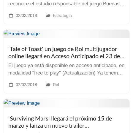
reconoce el estudio responsable del juego Buenas
noticias para los poseedores de ‘Railway Empire’
02/02/2018
Estrategia
[steam], del cuyo lanzamiento nos hicimos eco ta...
'Tale of Toast' un juego de Rol multijugador
online llegará en Acceso Anticipado el 23 de
Febrero (actualizado)
El juego ya está disponible en acceso anticipado, en
modalidad “free to play” (Actualización) Ya tenemos
disponible este ‘Tale of Toast’, un MMORPG al estilo
02/02/2018
Rol
de la vieja escuela que nos llega no s...
'Surviving Mars' llegará el próximo 15 de
marzo y lanza un nuevo trailer
(ACTUALIZADO)