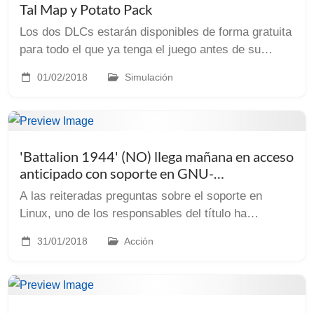
Tal Map y Potato Pack
Los dos DLCs estarán disponibles de forma gratuita
para todo el que ya tenga el juego antes de su
lanzamiento Como sabéis por anteriores artículos,
01/02/2018
Simulación
ahora mismo tenemos disponibles ya dos juegos
de...
'Battalion 1944' (NO) llega mañana en acceso
anticipado con soporte en GNU-
Linux/SteamOS
A las reiteradas preguntas sobre el soporte en
Linux, uno de los responsables del título ha
aclarado Linux es solo para los servidores, no para
31/01/2018
Acción
el juego en si. Actualización: Al parecer y tal y co...