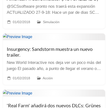
@SCSsoftware pronto nos traerá esta expansión
ACTUALIZADO 27-9-18: Hace un par de dias SCS
publicaba en su blog unas cuantas instantaneas de
01/02/2018
Simulación
los puentes que veremos en Oregón. Hoy, después
de incr...
Insurgency: Sandstorm muestra un nuevo
trailer.
New World Interactive nos deja ver un poco más del
juego El pasado año, a punto de llegar el verano os
hablábamos de Insurgency: Sandstorm, y desde
01/02/2018
Acción
entonces poco más hemos sabido de su
desarrollo....
'Real Farm' añadirá dos nuevos DLCs: Grünes