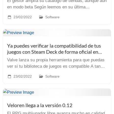
El gestor amplía su catálogo de tiendas, aunque aún
en modo beta Según leemos en su última
actualización, Heroic Games Launcher el gestor de
23/02/2022
Software
bibliotecas de juegos conocido por su soporte para
la E...
Ya puedes verificar la compatibilidad de tus
juegos con Steam Deck de forma oficial en
Steam
Valve lanza su propia herramienta para que puedas
ver si tu biblioteca de juegos es compatible A tan
solo tres días del lanzamiento de Steam Deck,
23/02/2022
Software
Valve va a marchas forzadas puliendo todo lo rela...
Veloren llega a la versión 0.12
El RPG multijugador libre avanza mucho en calidad