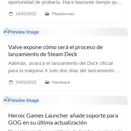
oportunidad de probarla. Hace bastante tiempo que
sigo a @jitspoe en su canal de Twich desde que me
24/02/2022
Plataformas
fijara en su juego a través de la web de Godot. Es
un...
Valve expone cómo será el proceso de
lanzamiento de Steam Deck
Además, avanza el lanzamiento del Dock oficial
para la máquina A solo dos días del lanzamiento de
la Steam Deck Valve acaba de publicar en su último
23/02/2022
Hardware
post cómo será el procedimiento que se pondrá e...
Heroic Games Launcher añade soporte para
GOG en su última actualización