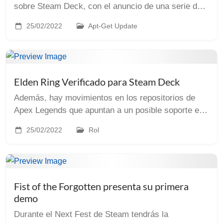
sobre Steam Deck, con el anuncio de una serie de
artículos con la intención de nombrar los juegos
25/02/2022
Apt-Get Update
más relevantes con soporte nativo lanzados en un
perio...
Elden Ring Verificado para Steam Deck
Además, hay movimientos en los repositorios de
Apex Legends que apuntan a un posible soporte en
Steam Deck A pocas horas ya del lanzamiento de
25/02/2022
Rol
Steam Deck (al menos del final del embargo de las
rev...
Fist of the Forgotten presenta su primera
demo
Durante el Next Fest de Steam tendrás la