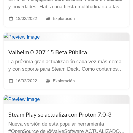
y novedades. Habrá una fiesta multitudinaria a las
19:00 (UTC+1) hoy 19 de febrero en sus servidores.
19/02/2022
Exploración
¡Te esperamos! Tenemos nueva versión de Velo...
Valheim 0.207.15 Beta Pública
La próxima gran actualización cada vez más cerca
y con soporte para Steam Deck. Como contamos
recientemente en el artículo por el primer año de
16/02/2022
Exploración
Valheim la próxima gran actualización del juego
esta...
Steam Play se actualiza con Proton 7.0-3
Nueva versión de esta popular herramienta
#OpenSource de @ValveSoftware ACTUALIZADO