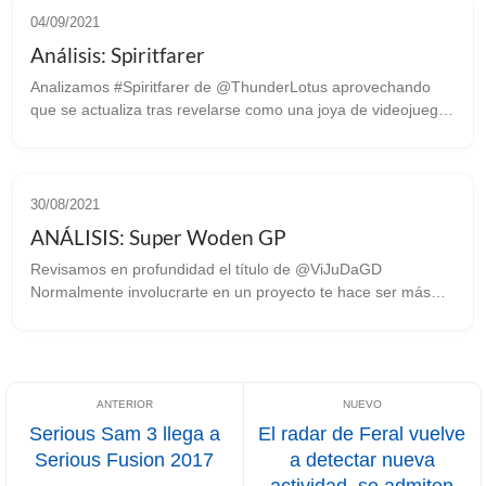
04/09/2021
Análisis: Spiritfarer
Analizamos #Spiritfarer de @ThunderLotus aprovechando
que se actualiza tras revelarse como una joya de videojuego.
No voy a mentir que hace mas de un año probé la demo de
este juego atraído unicam...
30/08/2021
ANÁLISIS: Super Woden GP
Revisamos en profundidad el título de @ViJuDaGD
Normalmente involucrarte en un proyecto te hace ser más
parcial y tener opiniones más subjetivas sobre él, pero
también es cierto que te permite con...
Serious Sam 3 llega a
El radar de Feral vuelve
Serious Fusion 2017
a detectar nueva