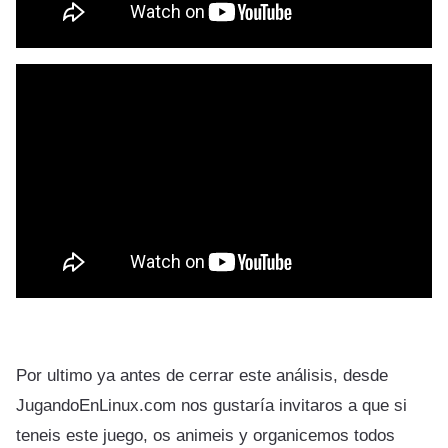
Por ultimo ya antes de cerrar este análisis, desde
JugandoEnLinux.com nos gustaría invitaros a que si
teneis este juego, os animeis y organicemos todos