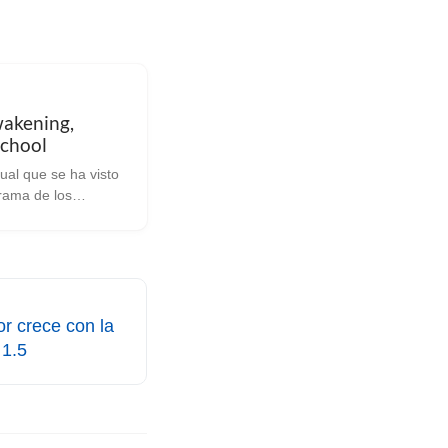
akening,
chool
ual que se ha visto
rama de los
s en Linux.
l MMO de
ncia Dune Awakening
precio y pone a
n de los jugadores
 g...
r crece con la
 1.5