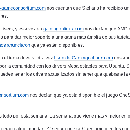
uxgameconsortium.com
nos cuentan que Stellaris ha recibido un
res.
rivers, y esta vez en
gamingonlinux.com
nos decían que AMD e
s para dar mejor soporte a una gama mas ámplia de sus tarjetas
nos anunciaron
que ya están disponibles.
n el tema drivers, otra vez
Liam de Gamingonlinux.com
nos anu
or la comunidad con los drivers Mesa estables para Ubuntu. Si 
uedes tener los drivers actualizados sin tener que quebrarte l
nsortium.com
nos decían que ya está disponible el juego One
 todo por esta semana. La semana que viene más y mejor en o
dejado algo importante? seguro que si. Cuéntamelo en los com