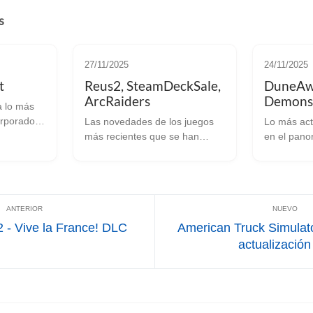
s
27/11/2025
24/11/2025
t
Reus2, SteamDeckSale,
DuneAw
ArcRaiders
Demons
a lo más
rporado al
Las novedades de los juegos
Lo más act
 Linux.
más recientes que se han
en el pano
lanzado en Linux. Reus2 Reus
videojuego
 bonitos y
2 es un juego del género God
DuneAwakening E
oy os
sim que en su última
supervive
actualización incluye mejoras
rebaja su 
en el uso del gamepad y de la
disposició
in...
una prueba
2 - Vive la France! DLC
American Truck Simulato
actualización