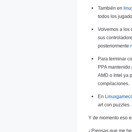
También en
lin
todos los jugado
Volvemos a los d
sus controladore
posteriormente
Para terminar co
PPA mantenido p
AMD o Intel ya p
compilaciones.
En
Linuxgameco
art con puzzles.
Y de momento eso es
¿Piensas que me he 