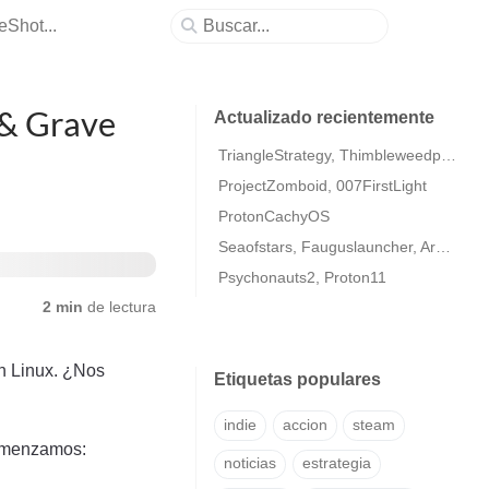
Shot...
 & Grave
Actualizado recientemente
TriangleStrategy, Thimbleweedpark2
ProjectZomboid, 007FirstLight
ProtonCachyOS
Seaofstars, Fauguslauncher, ArmaColdWarAssaultRemastered
Psychonauts2, Proton11
2 min
de lectura
n Linux. ¿Nos
Etiquetas populares
indie
accion
steam
Comenzamos:
noticias
estrategia