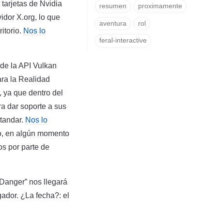
tarjetas de Nvidia
resumen
proximamente
idor X.org, lo que
aventura
rol
itorio.
Nos lo
feral-interactive
 de la API Vulkan
ara la Realidad
, ya que dentro del
ra dar soporte a sus
standar.
Nos lo
o, en algún momento
os por parte de
 Danger” nos llegará
ador. ¿La fecha?: el