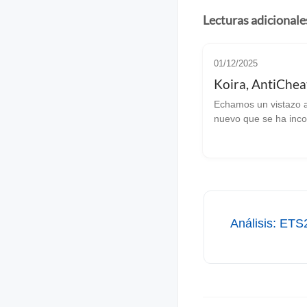
Lecturas adicionale
01/12/2025
Koira, AntiChea
Echamos un vistazo 
nuevo que se ha inco
ecosistema gamer de
Koira Si te gustan los juegos
relajantes, reflexivos,
con buena historia, h
traemos Koira. E...
Análisis: ETS