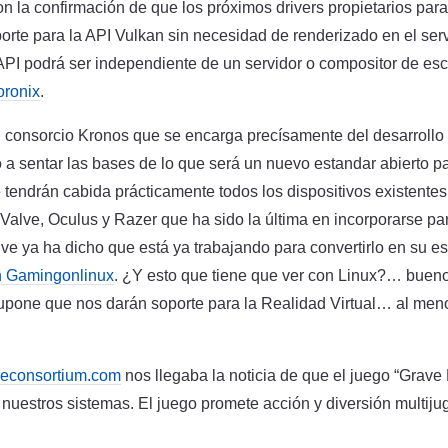
la confirmación de que los próximos drivers propietarios para 
rte para la API Vulkan sin necesidad de renderizado en el serv
 API podrá ser independiente de un servidor o compositor de escr
oronix
.
el consorcio Kronos que se encarga precísamente del desarrollo
a sentar las bases de lo que será un nuevo estandar abierto p
 tendrán cabida prácticamente todos los dispositivos existentes
Valve, Oculus y Razer que ha sido la última en incorporarse pa
ve ya ha dicho que está ya trabajando para convertirlo en su e
n Gamingonlinux
. ¿Y esto que tiene que ver con Linux?… buen
supone que nos darán soporte para la Realidad Virtual… al men
econsortium.com
nos llegaba la noticia de que el juego “Grave
uestros sistemas. El juego promete acción y diversión multijug