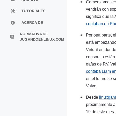
Comenzamos con 
vendrán con sopo
TUTORIALES
significa que la
ACERCA DE
contaban en Ph
NORMATIVA DE
Por otra parte, 
JUGANDOENLINUX.COM
está empezando 
Virtual en donde
consorcio están 
gafas de RV. Val
contaba Liam e
en el futuro se 
Valve.
Desde
linuxgam
próximamente a n
19 de este mes.