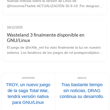
Nuevas noticias sobre la versión de Linux de
@InsomniaTheArk ACTUALIZACIÓN 30-9-19: Por desgracia
el equipo de desarrollo de “Insomnia: The Ark”, mono
estudios han vuelto a retrasar una vez más el...
18/12/2020
Wasteland 3 finalmente disponible en
GNU/Linux
El juego de @inXile_ent ha visto finalmente la luz en nuestro
sistema. Los fanáticos de los juegos de rol postapocalípticos
vuelven a estar de enhorabuena, pues la compañía fundada
...
TROY, un nuevo juego
Tras bastante tiempo
de la saga Total War,
sin noticias, DRAG
tendrá versión nativa
continua su desarrollo.
para GNU/Linux