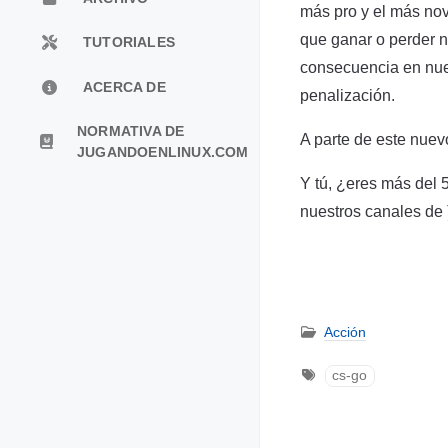
más pro y el más nov
que ganar o perder n
TUTORIALES
consecuencia en nues
ACERCA DE
penalización.
NORMATIVA DE
A parte de este nuev
JUGANDOENLINUX.COM
Y tú, ¿eres más del
nuestros canales de
Acción
cs-go