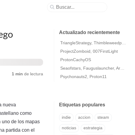
uego
Actualizado recientemente
TriangleStrategy, Thimbleweedpark2
ProjectZomboid, 007FirstLight
ProtonCachyOS
Seaofstars, Fauguslauncher, ArmaColdWarAssaultRemastered
1 min
de lectura
Psychonauts2, Proton11
ta nueva
Etiquetas populares
astellano como
indie
accion
steam
n uno de los mapas
noticias
estrategia
na partida con el