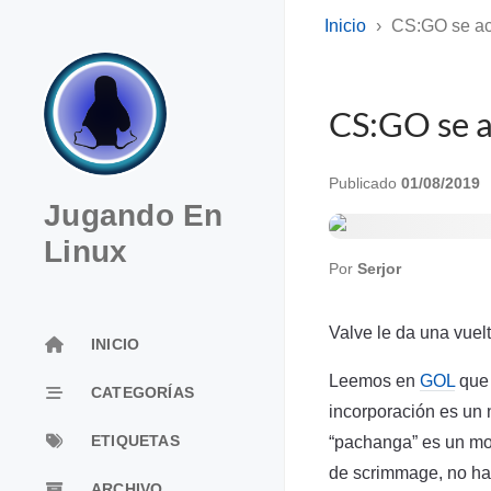
Inicio
CS:GO se ac
CS:GO se a
Publicado
01/08/2019
Jugando En
Linux
Por
Serjor
Valve le da una vuel
INICIO
Leemos en
GOL
qu
CATEGORÍAS
incorporación es un
ETIQUETAS
“pachanga” es un mo
de scrimmage, no hay
ARCHIVO