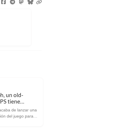
h, un old-
PS tiene
pre-alpha
 acaba de lanzar una
zación)
ión del juego para
 soporte para la API