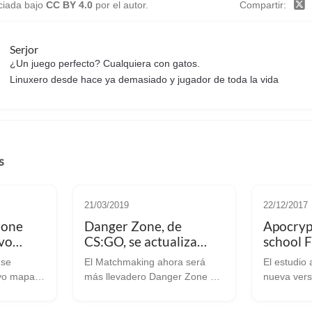
nciada bajo
CC BY 4.0
por el autor.
Compartir
Serjor
¿Un juego perfecto? Cualquiera con gatos.
Linuxero desde hace ya demasiado y jugador de toda la vida
s
21/03/2019
22/12/2017
zone
Danger Zone, de
Apocryp
vo
CS:GO, se actualiza
school F
 sus
mejorando los tiempos
versión 
 se
El Matchmaking ahora será
El estudio
s
de espera.
(actuali
vo mapa y
más llevadero Danger Zone es
nueva vers
zar su
un Battle Royale divertidisimo,
testear con
y además está muy bien hecho
Vulkan (Actualización