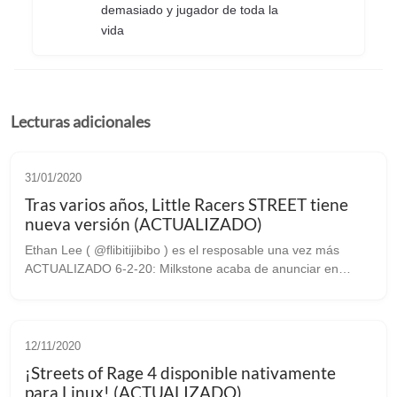
demasiado y jugador de toda la
vida
Lecturas adicionales
31/01/2020
Tras varios años, Little Racers STREET tiene
nueva versión (ACTUALIZADO)
Ethan Lee ( @flibitijibibo ) es el resposable una vez más
ACTUALIZADO 6-2-20: Milkstone acaba de anunciar en
Steam que la actualización de la versión de linux del juego es
oficial, por lo que ya ...
12/11/2020
¡Streets of Rage 4 disponible nativamente
para Linux! (ACTUALIZADO)