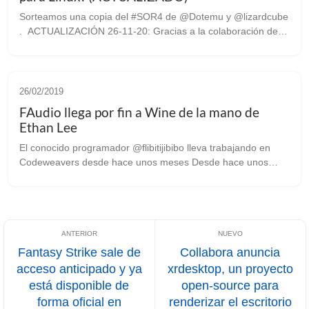
Sorteamos una copia del #SOR4 de @Dotemu y @lizardcube
. ACTUALIZACIÓN 26-11-20: Gracias a la colaboración de
Dotemu, la editora del Streets of Rage 4, tenemos la
oportunidad de regalar una copi...
26/02/2019
FAudio llega por fin a Wine de la mano de
Ethan Lee
El conocido programador @flibitijibibo lleva trabajando en
Codeweavers desde hace unos meses Desde hace unos
meses el conocido programador Ethan Lee, desarrollador de
tecnologías como FNA (reimple...
Fantasy Strike sale de
Collabora anuncia
acceso anticipado y ya
xrdesktop, un proyecto
está disponible de
open-source para
forma oficial en
renderizar el escritorio