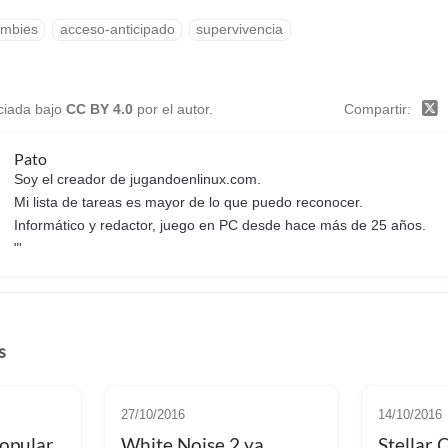
mbies
acceso-anticipado
supervivencia
nciada bajo
CC BY 4.0
por el autor.
Compartir
Pato
Soy el creador de jugandoenlinux.com.
Mi lista de tareas es mayor de lo que puedo reconocer.
Informático y redactor, juego en PC desde hace más de 25 años.
"'
s
27/10/2016
14/10/2016
popular
White Noise 2 ya
Stellar 