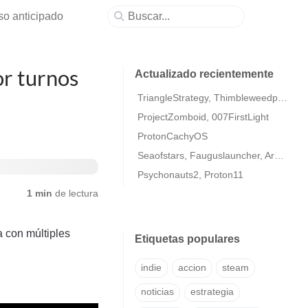
so anticipado
or turnos
Actualizado recientemente
TriangleStrategy, Thimbleweedpark2
ProjectZomboid, 007FirstLight
ProtonCachyOS
Seaofstars, Fauguslauncher, ArmaColdWarAssaultRemastered
Psychonauts2, Proton11
1 min
de lectura
a con múltiples
Etiquetas populares
indie
accion
steam
noticias
estrategia