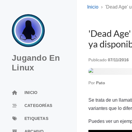
Inicio
'Dead Age' u
'Dead Age' 
ya disponi
Jugando En
Publicado
07/11/2016
Linux
Por
Pato
INICIO
Se trata de un llamat
CATEGORÍAS
variantes que lo dif
ETIQUETAS
Puedes ver un ejempl
ARCHIVO