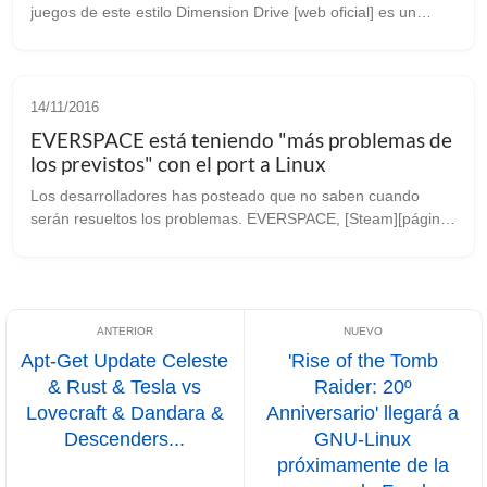
juegos de este estilo Dimension Drive [web oficial] es un
juego de tipo “Shoot ‘em up” donde tendrás que disparar a
todo lo que se mueva. Ha...
14/11/2016
EVERSPACE está teniendo "más problemas de
los previstos" con el port a Linux
Los desarrolladores has posteado que no saben cuando
serán resueltos los problemas. EVERSPACE, [Steam][página
oficial] el prometedor juego de acción espacial actualmente
en acceso anticipado que s...
Apt-Get Update Celeste
'Rise of the Tomb
& Rust & Tesla vs
Raider: 20º
Lovecraft & Dandara &
Anniversario' llegará a
Descenders...
GNU-Linux
próximamente de la