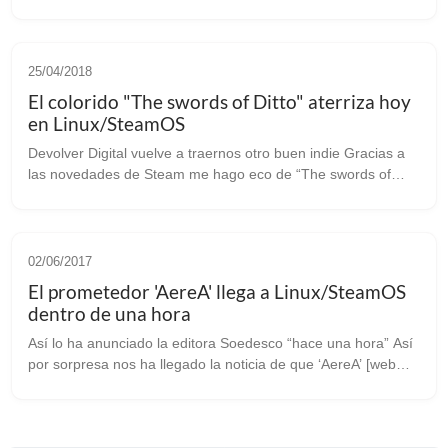
publicado con soporte en Linux desde hoy mismo, día de
lanzamiento. Puedes adquirir...
25/04/2018
El colorido "The swords of Ditto" aterriza hoy
en Linux/SteamOS
Devolver Digital vuelve a traernos otro buen indie Gracias a
las novedades de Steam me hago eco de “The swords of
Ditto”. Desarrollado por “onebitbeyond” y editado por
Devolver Digital, que nos ha...
02/06/2017
El prometedor 'AereA' llega a Linux/SteamOS
dentro de una hora
Así lo ha anunciado la editora Soedesco “hace una hora” Así
por sorpresa nos ha llegado la noticia de que ‘AereA’ [web
oficial], el prometedor juego de rol y acción obra de “Triangle
Studios” lleg...