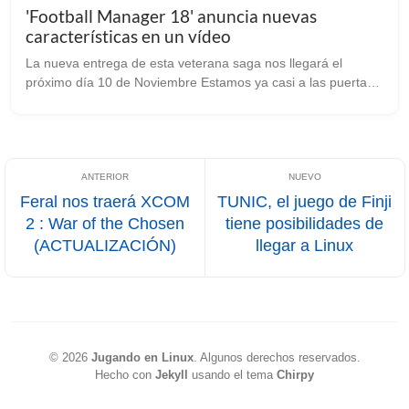
'Football Manager 18' anuncia nuevas
características en un vídeo
La nueva entrega de esta veterana saga nos llegará el
próximo día 10 de Noviembre Estamos ya casi a las puertas
de recibir una nueva entrega de Football Manager 18 y los
desarrolladores han desve...
Feral nos traerá XCOM
TUNIC, el juego de Finji
2 : War of the Chosen
tiene posibilidades de
(ACTUALIZACIÓN)
llegar a Linux
©
2026
Jugando en Linux
.
Algunos derechos reservados.
Hecho con
Jekyll
usando el tema
Chirpy