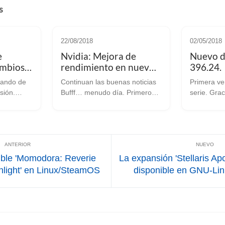
s
22/08/2018
02/05/2018
e
Nvidia: Mejora de
Nuevo dr
ambios
rendimiento en nuevo
396.24.
driver y Ray Tracing en
 mando de
Continuan las buenas noticias
Primera ve
ÓN)
Vulkan.
sión.
Bufff… menudo día. Primero
serie. Gracias a Phoronix nos
8: Este
Valve nos da la noticia del año
enteramos 
UI para
y justo después llega NVIDIA
de lanzar 
ollers se
con novedades a pares. Como
de su seri
n 0.45 con
suele ser habitual, la magnifica
396.24. Ha
s...
Phoronix ha sido ...
396 estaba
ible 'Momodora: Reverie
La expansión 'Stellaris Ap
light' en Linux/SteamOS
disponible en GNU-L