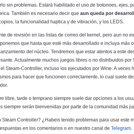
rlo sin problemas. Estará habilitado el uso de botonoes, ejes, p
rica. También es necesario decir que
aun queda por desarrol
opios, la funcionalidad haptica y de vibración, y los LEDS.
nte de revisión en las listas de correo del kernel, pero aun no es
Suponemos que hasta que esté más desarrollado e incluya más 
 lanzamiento del núcleo. Tendremos que estar atentos a este des
sante. Actualmente muchos juegos libres o no distribuidos por
el Steam-Controller, incluso los ejecutados por Wine. A veces 
smos para hacer que funcionen correctamente, lo cual suele d
dor.
re libre, tarde o temprano siempre suele dar opciones a los usu
ivas siempre serán bienvenidas por parte de la comunidad más j
n Steam Controller? ¿Habeis tenido problemas para usar este 
respuestas en los comentarios o en nuestro canal de
Telegram
.