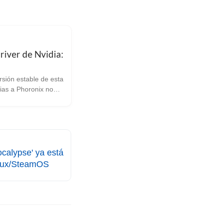
iver de Nvidia:
rsión estable de esta
que Nvidia acaba
una versión estable
e más nueva, la
sta ahora los drivers
n en fase...
ocalypse' ya está
inux/SteamOS