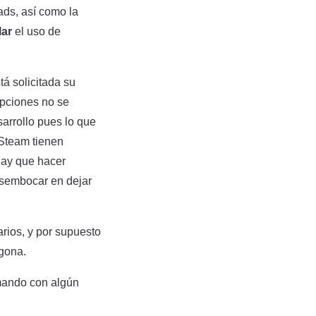
ads, así como la
lar
el uso de
tá solicitada su
opciones no se
arrollo pues lo que
 Steam tienen
hay que hacer
esembocar en dejar
arios, y por supuesto
ugona.
mando con algún