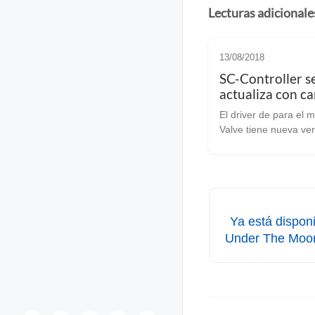
Lecturas adicionale
13/08/2018
SC-Controller s
actualiza con c
importantes
El driver de para el
(ACTUALIZACI
Valve tiene nueva ver
ACTUALIZADO 24-9-1
fantástico driver y G
nuestros Steam Contr
actualiza a la versió
los siguientes cambio
Ya está dispon
Under The Moon