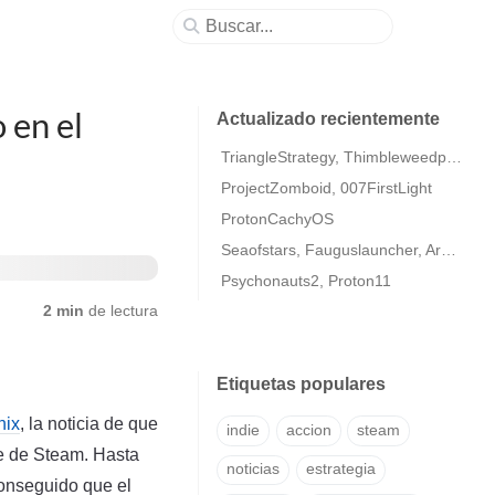
 en el
Actualizado recientemente
TriangleStrategy, Thimbleweedpark2
ProjectZomboid, 007FirstLight
ProtonCachyOS
Seaofstars, Fauguslauncher, ArmaColdWarAssaultRemastered
Psychonauts2, Proton11
2 min
de lectura
Etiquetas populares
nix
, la noticia de que
indie
accion
steam
te de Steam. Hasta
noticias
estrategia
conseguido que el