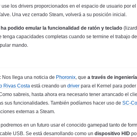
use los drivers proporcionados en el espacio de usuario por el 
alve. Una vez cerrado Steam, volverá a su posición inicial.
 ha podido emular la funcionalidad de ratón y teclado
(lizar
 tenga capacidades completas cuando se termine el trabajo de 
opular mando.
: Nos llega una noticia de
Phoronix
, que
a través de ingenierí
o Rivas Costa
está creando un
driver
para el Kernel para poder
 Como sabreis, hasta ahora era necesario tener arrancado el cl
odas sus funcionalidades. También podíamos hacer uso de
SC-Con
aciones externas a Steam.
r podremos en un futuro usar el conocido gamepad tanto de form
 cable USB. Se está desarrollando como un
dispositivo HID
por