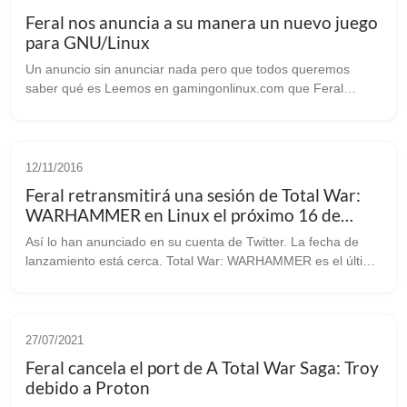
Feral nos anuncia a su manera un nuevo juego
para GNU/Linux
Un anuncio sin anunciar nada pero que todos queremos
saber qué es Leemos en gamingonlinux.com que Feral
Interactive nos vuelve a poner en ascuas al añadir un nuevo
juego en su ya famoso radar de u...
12/11/2016
Feral retransmitirá una sesión de Total War:
WARHAMMER en Linux el próximo 16 de
Noviembre
Así lo han anunciado en su cuenta de Twitter. La fecha de
lanzamiento está cerca. Total War: WARHAMMER es el último
juego en salir de la serie Total War, y uno de los juegos más
esperados de la sa...
27/07/2021
Feral cancela el port de A Total War Saga: Troy
debido a Proton