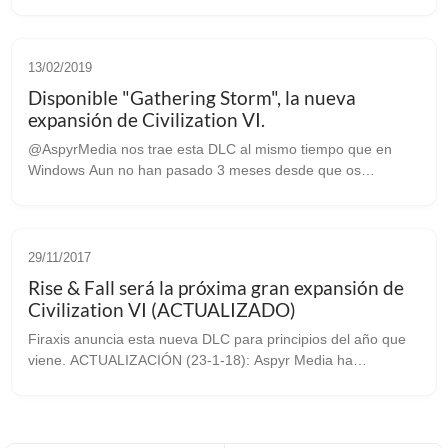
de tenerte sentado horas y horas, perdiendo completamente
la noción del tiempo como lo c...
13/02/2019
Disponible "Gathering Storm", la nueva
expansión de Civilization VI.
@AspyrMedia nos trae esta DLC al mismo tiempo que en
Windows Aun no han pasado 3 meses desde que os
anunciamos la llegada de esta nueva expansión para el
aclamado Civilization VI, y hoy, día de lo...
29/11/2017
Rise & Fall será la próxima gran expansión de
Civilization VI (ACTUALIZADO)
Firaxis anuncia esta nueva DLC para principios del año que
viene. ACTUALIZACIÓN (23-1-18): Aspyr Media ha
anunciado en los foros de Steam que esta expansión no
estará lista para Linux/SteamOS el d...