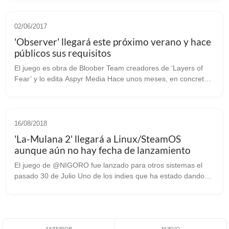
interesante ‘DARQ’ [web oficial]....
02/06/2017
'Observer' llegará este próximo verano y hace
públicos sus requisitos
El juego es obra de Bloober Team creadores de ‘Layers of
Fear’ y lo edita Aspyr Media Hace unos meses, en concreto
en Enero ya hablamos sobre ‘Observer’, un inquietante juego
de terror en un entor...
16/08/2018
'La-Mulana 2' llegará a Linux/SteamOS
aunque aún no hay fecha de lanzamiento
El juego de @NIGORO fue lanzado para otros sistemas el
pasado 30 de Julio Uno de los indies que ha estado dando
que hablar ha sido la secuela ‘La-Mulana 2’, segunda entrega
de la saga desarrollada...