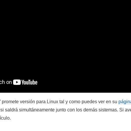
 promete versión para Linux tal y como puedes ver en su
págin
i saldrá simultáneamente junto con los demás sistemas. Si a
ículo.