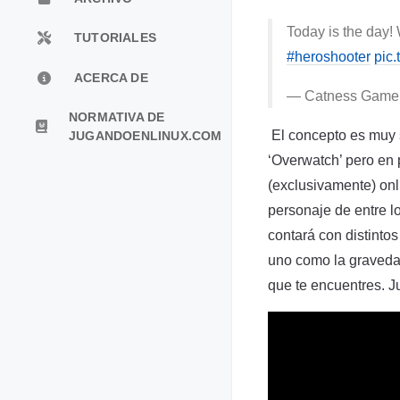
Today is the day!
TUTORIALES
#heroshooter
pic
ACERCA DE
— Catness Game
NORMATIVA DE
El concepto es muy s
JUGANDOENLINUX.COM
‘Overwatch’ pero en 
(exclusivamente) onl
personaje de entre l
contará con distinto
uno como la gravedad
que te encuentres. J