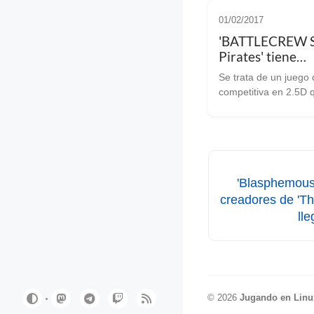
01/02/2017
'BATTLECREW 
Pirates' tiene
posibilidades de
Se trata de un juego 
Linux
competitiva en 2.5D 
está en acceso antic
Hace unos días nos 
noticias gracias a
linuxgameconsortium
que habían posibilid
que ‘BATT...
'Blasphemous'
creadores de 'Th
ll
©
2026
Jugando en Linu