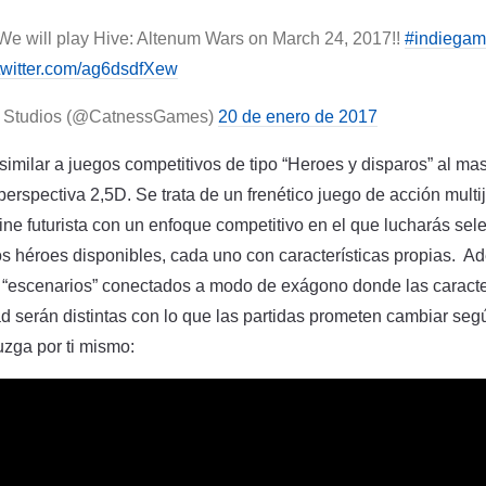
 We will play Hive: Altenum Wars on March 24, 2017!!
#indiega
.twitter.com/ag6dsdfXew
 Studios (@CatnessGames)
20 de enero de 2017
imilar a juegos competitivos de tipo “Heroes y disparos” al mas
perspectiva 2,5D. Se trata de un frenético juego de acción mult
ine futurista con un enfoque competitivo en el que lucharás se
os héroes disponibles, cada uno con características propias. A
s “escenarios” conectados a modo de exágono donde las caracte
 serán distintas con lo que las partidas prometen cambiar segú
uzga por ti mismo: