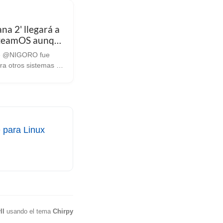
na 2' llegará a
teamOS aunque
hay fecha de
de @NIGORO fue
ento
ra otros sistemas el
io Uno de los
 ha estado dando
 ha sido la secuela
 2’, segunda
 la saga
a...
 para Linux
ll
usando el tema
Chirpy