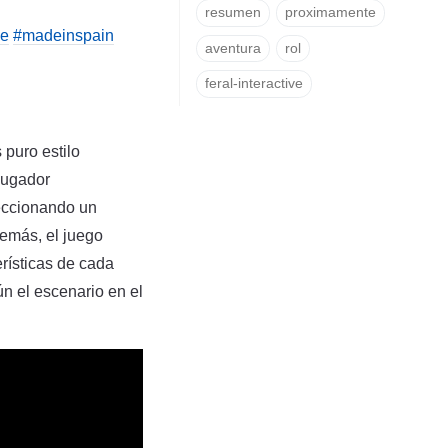
resumen
proximamente
me
#madeinspain
aventura
rol
feral-interactive
 puro estilo
ijugador
leccionando un
demás, el juego
rísticas de cada
n el escenario en el