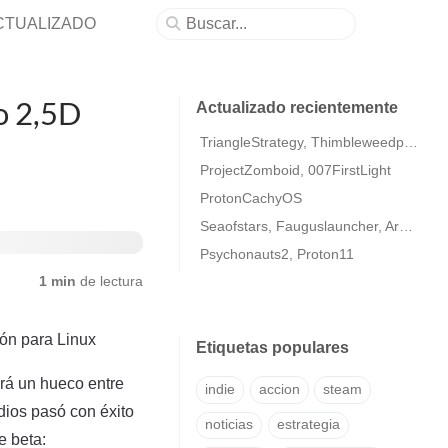
- ACTUALIZADO
o 2,5D
Actualizado recientemente
TriangleStrategy, Thimbleweedpark2
ProjectZomboid, 007FirstLight
ProtonCachyOS
Seaofstars, Fauguslauncher, ArmaColdWarAssaultRemastered
Psychonauts2, Proton11
1 min
de lectura
ión para Linux
Etiquetas populares
ará un hueco entre
indie
accion
steam
ios pasó con éxito
noticias
estrategia
e beta: