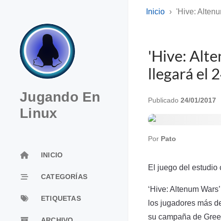
Inicio
'Hive: Alten
'Hive: Alt
llegará e
Jugando En
Publicado
24/01/2017
Linux
Por
Pato
INICIO
El juego del estudio
CATEGORÍAS
‘Hive: Altenum Wars’ 
ETIQUETAS
los jugadores más d
su campaña de Green
ARCHIVO