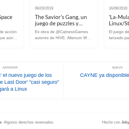
06/03/2019
16/08/2018
Space
The Savior's Gang, un
'La-Mula
juego de puzzles y
Linux/S
 llegar a
trampas llega a
aún no 
de acción
Es obra de @CatnessGames
El juego 
Linux/SteamOS
lanzami
que aún
autores de HIVE: Altenum Wars
lanzado pa
ipado
que también llegará a Linux
pasado 30 de Jul
llegaban
Nos hacemos eco de un
indies que
lanzamiento que nos pasó
que hablar
.com de
desapercibido la semana
‘La-Mulana
ades de
pasada. ‘The Savior’s Gang’ es
entrega de
un juego de...
desarrollad
 el nuevo juego de los
CAYNE ya disponible
e Last Door' "casi seguro"
egará a Linux
x
.
Algunos derechos reservados.
Hecho con
Jeky