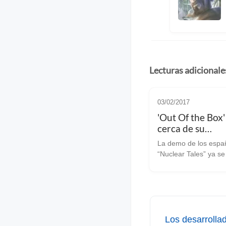
Lecturas adicionale
03/02/2017
'Out Of the Box'
cerca de su
lanzamiento y p
La demo de los espa
su demo
“Nuclear Tales” ya s
disfrutar en Linux ‘Out Of the
Box’ [web oficial] es 
juegos de los que a 
caigas en sus redes
perder horas sin que
Los desarrollad