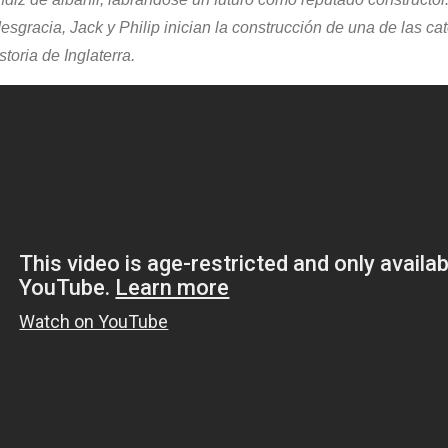
esgracia, Jack y Philip inician la construcción de una de las c
toria de Inglaterra.