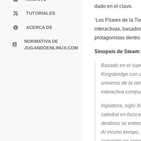
dado en el clavo.
TUTORIALES
‘Los Pilares de la T
ACERCA DE
interactivas, basado
protagonistas dentro 
NORMATIVA DE
JUGANDOENLINUX.COM
Sinopsis de Steam:
Basado en el super
Kingsbridge con un
universo de la ob
interactiva compue
Inglaterra, siglo
catedral en busca
destinos se entre
Al mismo tiempo, 
convierte en apre