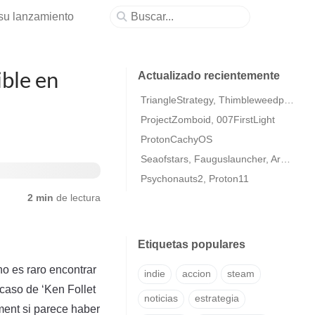
 su lanzamiento
ible en
Actualizado recientemente
TriangleStrategy, Thimbleweedpark2
ProjectZomboid, 007FirstLight
ProtonCachyOS
Seaofstars, Fauguslauncher, ArmaColdWarAssaultRemastered
Psychonauts2, Proton11
2 min
de lectura
Etiquetas populares
o es raro encontrar
indie
accion
steam
caso de ‘Ken Follet
noticias
estrategia
ment si parece haber