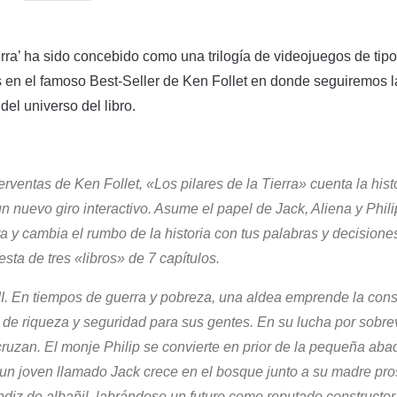
ierra’ ha sido concebido como una trilogía de videojuegos de tip
s en el famoso Best-Seller de Ken Follet en donde seguiremos la
del universo del libro.
ventas de Ken Follet, «Los pilares de la Tierra» cuenta la hist
 nuevo giro interactivo. Asume el papel de Jack, Aliena y Philip
ra y cambia el rumbo de la historia con tus palabras y decision
sta de tres «libros» de 7 capítulos.
 XII. En tiempos de guerra y pobreza, una aldea emprende la con
 de riqueza y seguridad para sus gentes. En su lucha por sobrevi
cruzan. El monje Philip se convierte en prior de la pequeña aba
un joven llamado Jack crece en el bosque junto a su madre pros
ndiz de albañil, labrándose un futuro como reputado constructor.