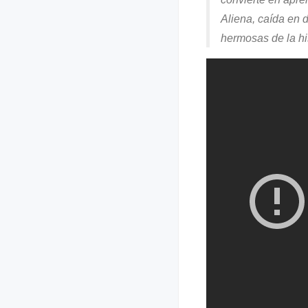
Aliena, caída en d
hermosas de la his