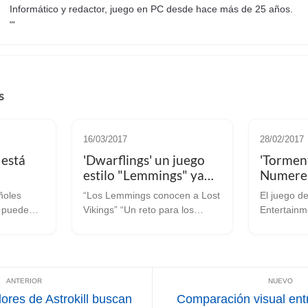
Informático y redactor, juego en PC desde hace más de 25 años.
"'
s
16/03/2017
28/02/2017
 está
'Dwarflings' un juego
'Torment
estilo "Lemmings" ya
Numeren
ublica
disponible en
acceso a
ñoles
“Los Lemmings conocen a Lost
El juego de
Linux/SteamOS
está dis
e puede
Vikings” “Un reto para los
Entertainme
oficialm
dedos y la mente”, así es como
con soport
de esos
define Starwind Games este
hoy, día de la
poco que
‘Dwarflings’ donde tendrás que
hoy nos lle
 puedes
dirigir hasta a 5 personajes,
Numerena’,
 apena...
cada cual con habilid...
desarrollad
ores de Astrokill buscan
Comparación visual ent