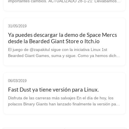
importantes cambios. ACTUALIZADO 28-1-21: Llevábamos
unos cuantos meses sin informar sobre el desarrollo de este
juego, pero eso no quiere decir ...
31/05/2019
Ya puedes descargar la demo de Space Mercs
desde la Bearded Giant Store o Itch.io
El juego de @zapakitul sigue con la iniciativa Linux 1st
Bearded Giant Games, suma y sigue. Como ya hemos dicho
en otros artículos, es un “one man” estudio que debido a su
predilección sobre nuest...
06/03/2019
Fast Dust ya tiene versión para Linux.
Disfruta de las carreras más salvajes En el día de hoy, los
polacos Binary Giants han lanzado finalmente la versión para
Linux (y MacOS) de su juego Fast Dust. A principios de
Agosto del pasado añ...