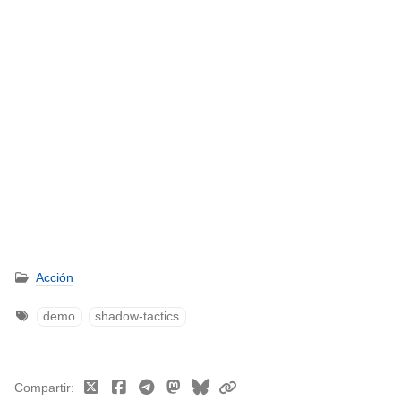
Acción
demo
shadow-tactics
Compartir