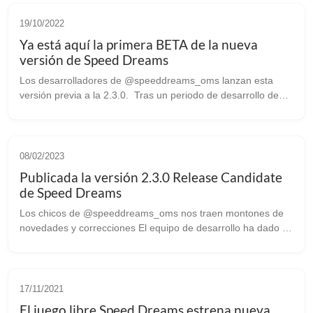
19/10/2022
Ya está aquí la primera BETA de la nueva
versión de Speed Dreams
Los desarrolladores de @speeddreams_oms lanzan esta
versión previa a la 2.3.0. Tras un periodo de desarrollo de
más de un año, el equipo que está detrás de este simulador
libre de carreras de coc...
08/02/2023
Publicada la versión 2.3.0 Release Candidate
de Speed Dreams
Los chicos de @speeddreams_oms nos traen montones de
novedades y correcciones El equipo de desarrollo ha dado un
paso más para alcanzar la versión 2.3.0 lanzando en el día
de hoy esta versión cand...
17/11/2021
El juego libre Speed Dreams estrena nueva