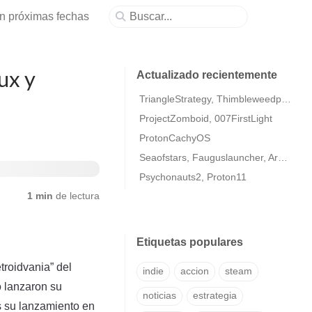
en próximas fechas
ux y
Actualizado recientemente
TriangleStrategy, Thimbleweedpark2
ProjectZomboid, 007FirstLight
ProtonCachyOS
Seaofstars, Fauguslauncher, ArmaColdWarAssaultRemastered
Psychonauts2, Proton11
1 min
de lectura
Etiquetas populares
troidvania” del
indie
accion
steam
o lanzaron su
noticias
estrategia
s su lanzamiento en