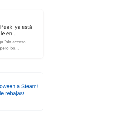
Peak' ya está
le en
teamOS:
ega “sin acceso
vania de vieja
pero los
dores advierten que
desarrollándolo y
esentarse problemas
os llega otro
uego de estilo
i...
loween a Steam!
de rebajas!