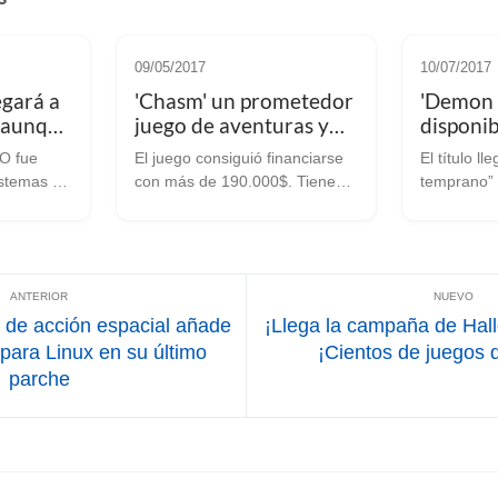
09/05/2017
10/07/2017
egará a
'Chasm' un prometedor
'Demon 
 aunque
juego de aventuras y
disponib
a de
plataformas llega a su
Linux/S
O fue
El juego consiguió financiarse
El título ll
versión "alfa final"
Metroid
stemas el
con más de 190.000$. Tiene
temprano” 
después de 4 años
escuela
demo Linux disponible ‘Chasm’
desarrolla
 dando
es uno de esos casos en los
aún están 
 secuela
que el desarrollo se alarga más
pueden pr
da
de lo deseable. El juego está
De nuevo n
en desarrollo por ...
llamativo j
“metroidvan
ego de acción espacial añade
¡Llega la campaña de Hal
l para Linux en su último
¡Cientos de juegos 
parche