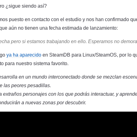
ero ¿sigue siendo así?
os puesto en contacto con el estudio y nos han confirmado qu
nque aún no tienen una fecha estimada de lanzamiento:
echa pero si estamos trabajando en ello. Esperamos no demor
ego
ya ha aparecido
en SteamDB para Linux/SteamOS, por lo q
o para nuestro sistema favorito.
sarrolla en un mundo interconectado donde se mezclan escena
 las peores pesadillas.
 extraños personajes con los que podrás interactuar, y aprend
onducirán a nuevas zonas por descubrir.