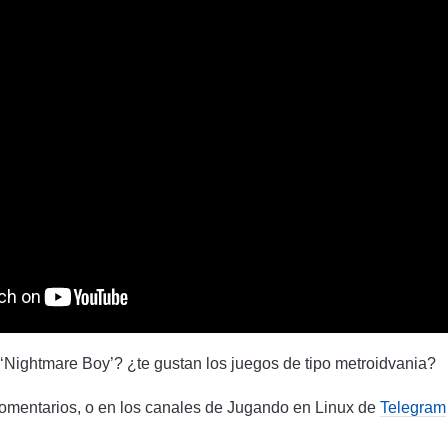
‘Nightmare Boy’? ¿te gustan los juegos de tipo metroidvania?
omentarios, o en los canales de Jugando en Linux de
Telegram