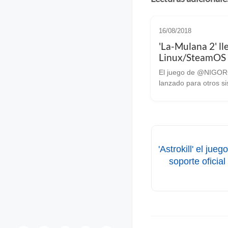
16/08/2018
'La-Mulana 2' ll
Linux/SteamOS
aún no hay fech
El juego de @NIGOR
lanzamiento
lanzado para otros si
pasado 30 de Julio Uno de los
indies que ha estado
que hablar ha sido la
‘La-Mulana 2’, segun
entrega de la saga
desarrollada...
'Astrokill' el ju
soporte oficia