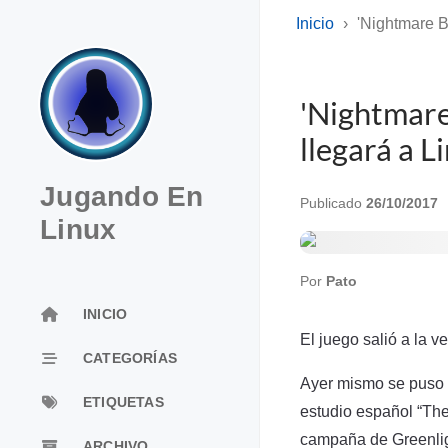
Inicio
'Nightmare B
'Nightmare
llegará a 
Jugando En
Publicado
26/10/2017
Linux
Por
Pato
INICIO
El juego salió a la v
CATEGORÍAS
Ayer mismo se puso a
ETIQUETAS
estudio español “The 
campaña de Greenligh
ARCHIVO