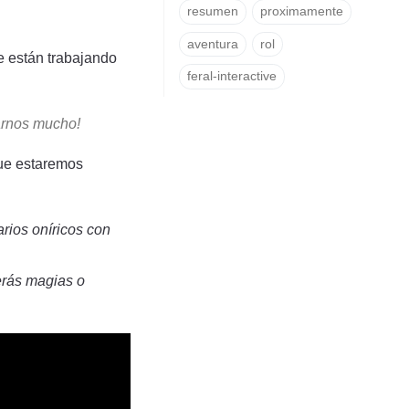
resumen
proximamente
aventura
rol
e están trabajando
feral-interactive
arnos mucho!
ue estaremos
rios oníricos con
erás magias o