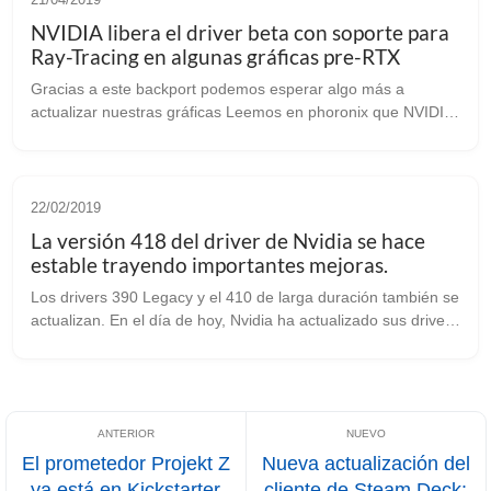
NVIDIA libera el driver beta con soporte para
Ray-Tracing en algunas gráficas pre-RTX
Gracias a este backport podemos esperar algo más a
actualizar nuestras gráficas Leemos en phoronix que NVIDIA
ha liberado una versión beta de sus drivers para GNU/Linux,
con soporte para la extens...
22/02/2019
La versión 418 del driver de Nvidia se hace
estable trayendo importantes mejoras.
Los drivers 390 Legacy y el 410 de larga duración también se
actualizan. En el día de hoy, Nvidia ha actualizado sus drivers
para nuestro sistema. Gracias a Phoronix nos enteramos
primero que la r...
El prometedor Projekt Z
Nueva actualización del
ya está en Kickstarter
cliente de Steam Deck: