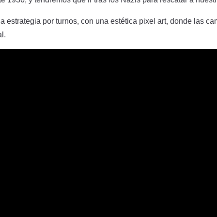
la estrategia por turnos, con una estética pixel art, donde las
l.