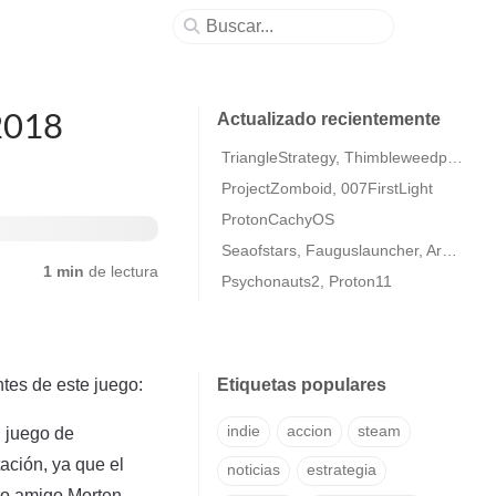
 2018
Actualizado recientemente
TriangleStrategy, Thimbleweedpark2
ProjectZomboid, 007FirstLight
ProtonCachyOS
Seaofstars, Fauguslauncher, ArmaColdWarAssaultRemastered
1 min
de lectura
Psychonauts2, Proton11
tes de este juego:
Etiquetas populares
indie
accion
steam
n juego de
ación, ya que el
noticias
estrategia
tro amigo Morten.