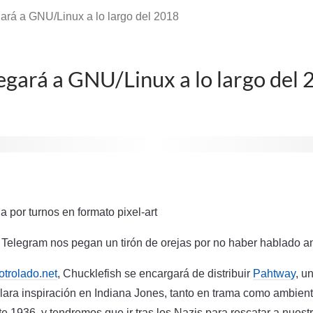
ará a GNU/Linux a lo largo del 2018
egará a GNU/Linux a lo largo del
a por turnos en formato pixel-art
 Telegram nos pegan un tirón de orejas por no haber hablado an
otrolado.net
, Chucklefish se encargará de distribuir
Pahtway
, u
clara inspiración en Indiana Jones, tanto en trama como ambient
te 1936, y tendremos que ir tras los Nazis para rescatar a nues