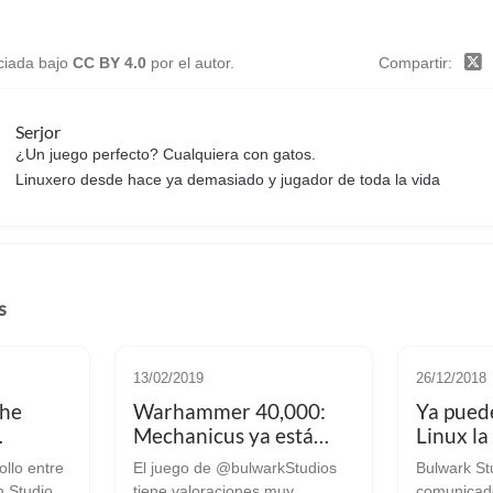
nciada bajo
CC BY 4.0
por el autor.
Compartir
Serjor
¿Un juego perfecto? Cualquiera con gatos.
Linuxero desde hace ya demasiado y jugador de toda la vida
s
13/02/2019
26/12/2018
the
Warhammer 40,000:
Ya pued
Mechanicus ya está
Linux la
 partir
disponible oficialmente
acceso 
ollo entre
El juego de @bulwarkStudios
Bulwark St
ano en
para Linux/SteamOS
Warham
n Studios
tiene valoraciones muy
comunicado