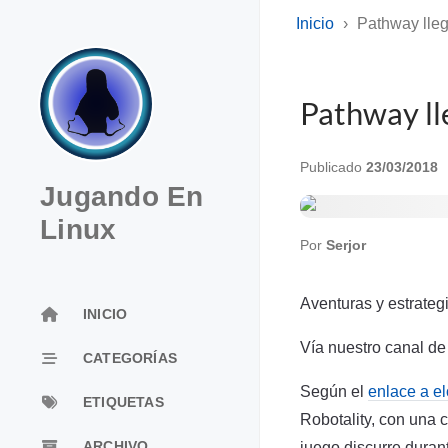
Inicio
Pathway lleg
Pathway ll
Publicado
23/03/2018
Jugando En
Linux
Por
Serjor
Aventuras y estrategi
INICIO
Vía nuestro canal de
CATEGORÍAS
Según el
enlace a el
ETIQUETAS
Robotality, con una 
juego discurre duran
ARCHIVO