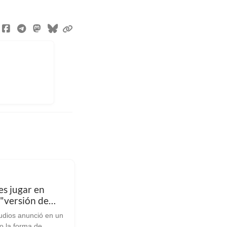
es jugar en
 "versión de
temprano" de
udios anunció en un
mer 40,000:
 la forma de