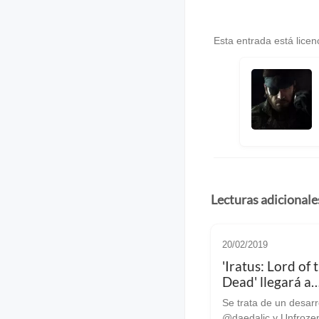
Esta entrada está lice
Lecturas adicionale
20/02/2019
'Iratus: Lord of 
Dead' llegará a
Linux/SteamOS a
Se trata de un desarr
del próximo ver
@daedalic y Unfroze