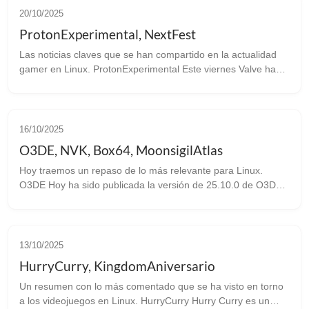
20/10/2025
ProtonExperimental, NextFest
Las noticias claves que se han compartido en la actualidad
gamer en Linux. ProtonExperimental Este viernes Valve ha
sacado una nueva versión de Proton Experimental con
importantes bugfixes: ...
16/10/2025
O3DE, NVK, Box64, MoonsigilAtlas
Hoy traemos un repaso de lo más relevante para Linux.
O3DE Hoy ha sido publicada la versión de 25.10.0 de O3DE.
Este motor es el sucesor del Amazon Lumberyard que a su
vez proviene del CryEngin...
13/10/2025
HurryCurry, KingdomAniversario
Un resumen con lo más comentado que se ha visto en torno
a los videojuegos en Linux. HurryCurry Hurry Curry es un