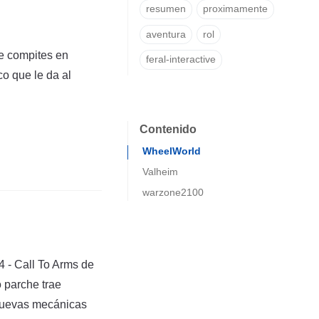
resumen
proximamente
aventura
rol
ue compites en
feral-interactive
co que le da al
Contenido
WheelWorld
Valheim
warzone2100
 - Call To Arms de
 parche trae
nuevas mecánicas