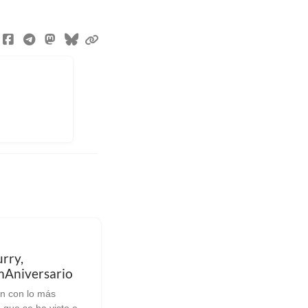
rry,
Aniversario
n con lo más
que se ha visto en