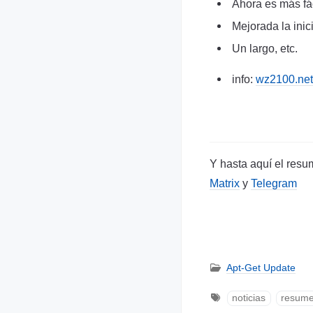
Ahora es más fá
Mejorada la inic
Un largo, etc.
info:
wz2100.net
Y hasta aquí el resu
Matrix
y
Telegram
Apt-Get Update
noticias
resum