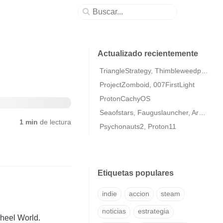
Actualizado recientemente
TriangleStrategy, Thimbleweedpark2
ProjectZomboid, 007FirstLight
ProtonCachyOS
Seaofstars, Fauguslauncher, ArmaColdWarAssaultRemastered
1 min
de lectura
Psychonauts2, Proton11
Etiquetas populares
indie
accion
steam
noticias
estrategia
Wheel World.