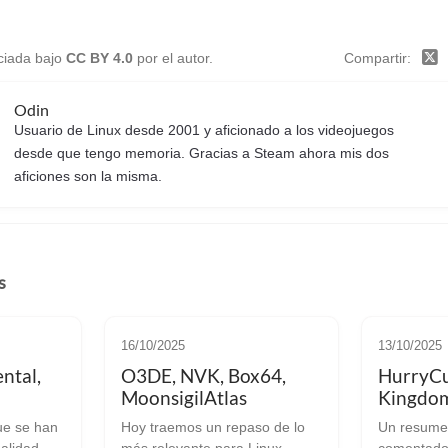
nciada bajo
CC BY 4.0
por el autor.
Compartir
Odin
Usuario de Linux desde 2001 y aficionado a los videojuegos
desde que tengo memoria. Gracias a Steam ahora mis dos
aficiones son la misma.
s
16/10/2025
13/10/2025
ntal,
O3DE, NVK, Box64,
HurryCu
MoonsigilAtlas
Kingdom
ue se han
Hoy traemos un repaso de lo
Un resume
ualidad
más relevante para Linux.
comentado 