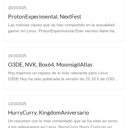
20/10/2025
ProtonExperimental, NextFest
Las noticias claves que se han compartido en la actualidad
gamer en Linux. ProtonExperimental Este viernes Valve ha
sacado una nueva versión de Proton Experimental con
importantes bugfixes: ...
16/10/2025
O3DE, NVK, Box64, MoonsigilAtlas
Hoy traemos un repaso de lo más relevante para Linux.
O3DE Hoy ha sido publicada la versión de 25.10.0 de O3DE.
Este motor es el sucesor del Amazon Lumberyard que a su
vez proviene del CryEngin...
13/10/2025
HurryCurry, KingdomAniversario
Un resumen con lo más comentado que se ha visto en torno
a los videojuegos en Linux. HurryCurry Hurry Curry es un