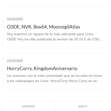
sacado una nueva versión de Proton Experimental con
importantes bugfixes: ...
16/10/2025
O3DE, NVK, Box64, MoonsigilAtlas
Hoy traemos un repaso de lo más relevante para Linux.
O3DE Hoy ha sido publicada la versión de 25.10.0 de O3DE.
Este motor es el sucesor del Amazon Lumberyard que a su
vez proviene del CryEngi...
13/10/2025
HurryCurry, KingdomAniversario
Un resumen con lo más comentado que se ha visto en torno
a los videojuegos en Linux. HurryCurry Hurry Curry es un
juego multijugador cooperativo en el que tienes que cocinar
los pedidos que ent...