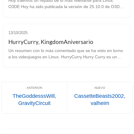
Hoy traemos un repaso de lo más relevante para Linux.
O3DE Hoy ha sido publicada la versión de 25.10.0 de O3DE.
Este motor es el sucesor del Amazon Lumberyard que a su
vez proviene del CryEngi...
13/10/2025
HurryCurry, KingdomAniversario
Un resumen con lo más comentado que se ha visto en torno
a los videojuegos en Linux. HurryCurry Hurry Curry es un
juego multijugador cooperativo en el que tienes que cocinar
los pedidos que ent...
TheGoddesssWill,
CassetteBeasts2002,
GravityCircuit
valheim