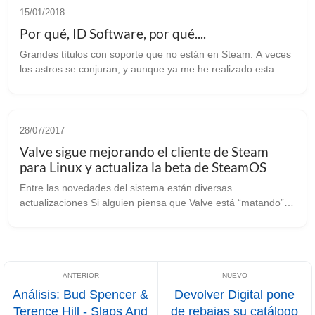
15/01/2018
Por qué, ID Software, por qué....
Grandes títulos con soporte que no están en Steam. A veces
los astros se conjuran, y aunque ya me he realizado esta
pregunta multitud de veces, estos días ha vuelta a mi cabeza
de nuevo, aunque no...
28/07/2017
Valve sigue mejorando el cliente de Steam
para Linux y actualiza la beta de SteamOS
Entre las novedades del sistema están diversas
actualizaciones Si alguien piensa que Valve está “matando” a
SteamOS, me parece que ese alguien anda un poco
equivocado. Sin ir más lejos, este mism...
Análisis: Bud Spencer &
Devolver Digital pone
Terence Hill - Slaps And
de rebajas su catálogo