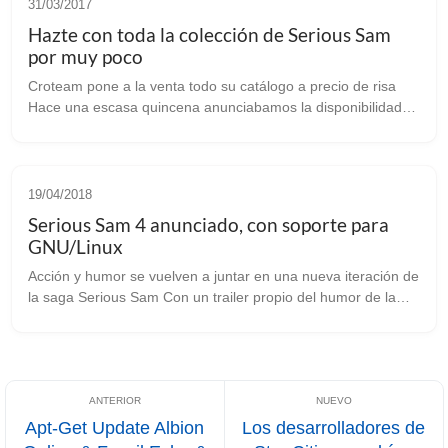
31/03/2017
Hazte con toda la colección de Serious Sam
por muy poco
Croteam pone a la venta todo su catálogo a precio de risa
Hace una escasa quincena anunciabamos la disponibilidad
de Serious Fusion 2017. Hace un momento acabo de leer vía
twiter que Croteam está ...
19/04/2018
Serious Sam 4 anunciado, con soporte para
GNU/Linux
Acción y humor se vuelven a juntar en una nueva iteración de
la saga Serious Sam Con un trailer propio del humor de la
saga de Serious Sam, Croteam, uno de los estudios que
mejor cuida a sus jugad...
Apt-Get Update Albion
Los desarrolladores de