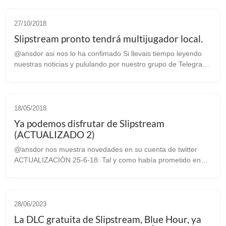
27/10/2018
Slipstream pronto tendrá multijugador local.
@ansdor asi nos lo ha confimado Si llevais tiempo leyendo
nuestras noticias y pululando por nuestro grupo de Telegram,
sabreis que un servidor es un fanático de los juegos de
conducción y también ...
18/05/2018
Ya podemos disfrutar de Slipstream
(ACTUALIZADO 2)
@ansdor nos muestra novedades en su cuenta de twitter
ACTUALIZACIÓN 25-6-18: Tal y como había prometido en
sus anuncios en Steam, el desarrollador @ansdor acaba de
compartir en twitter una imagen ...
28/06/2023
La DLC gratuita de Slipstream, Blue Hour, ya