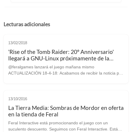
Lecturas adicionales
13/02/2018
'Rise of the Tomb Raider: 20º Anniversario'
llegará a GNU-Linux próximamente de la
mano de Feral Interactive (ACTUALIZACIÓN
@feralgames lanzará el juego mañana mismo
3)
ACTUALIZACIÓN 18-4-18: Acabamos de recibir la noticia por
parte de Feral a través de correo electrónico que finalmente
este esperadísimo juego estará disp...
13/10/2016
La Tierra Media: Sombras de Mordor en oferta
en la tienda de Feral
Feral Interactive está promocionando el juego con un
suculento descuento. Seguimos con Feral Interactive. Están