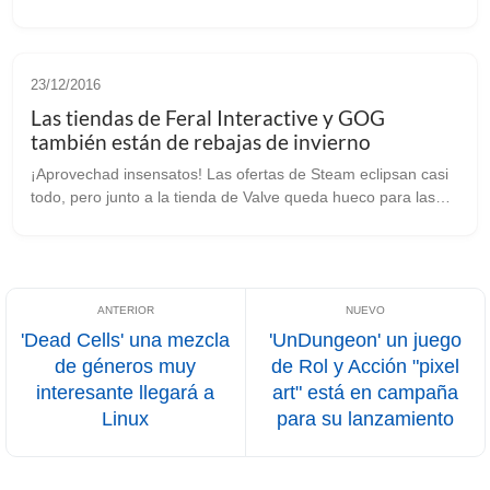
promocionando su port de La Tierra Media: Sombras de
Mordor en su edición Juego del ...
23/12/2016
Las tiendas de Feral Interactive y GOG
también están de rebajas de invierno
¡Aprovechad insensatos! Las ofertas de Steam eclipsan casi
todo, pero junto a la tienda de Valve queda hueco para las
ofertas navideñas de las tiendas de Feral y GOG. Así nos lo
recuerdan en respe...
'Dead Cells' una mezcla
'UnDungeon' un juego
de géneros muy
de Rol y Acción "pixel
interesante llegará a
art" está en campaña
Linux
para su lanzamiento