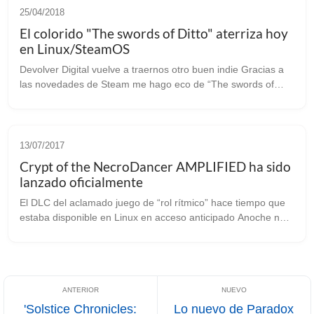
25/04/2018
El colorido "The swords of Ditto" aterriza hoy
en Linux/SteamOS
Devolver Digital vuelve a traernos otro buen indie Gracias a
las novedades de Steam me hago eco de “The swords of
Ditto”. Desarrollado por “onebitbeyond” y editado por
Devolver Digital, que nos ha...
13/07/2017
Crypt of the NecroDancer AMPLIFIED ha sido
lanzado oficialmente
El DLC del aclamado juego de “rol rítmico” hace tiempo que
estaba disponible en Linux en acceso anticipado Anoche nos
llegaron noticias desde los foros oficiales del juego que Crypt
of the NecroDa...
'Solstice Chronicles:
Lo nuevo de Paradox