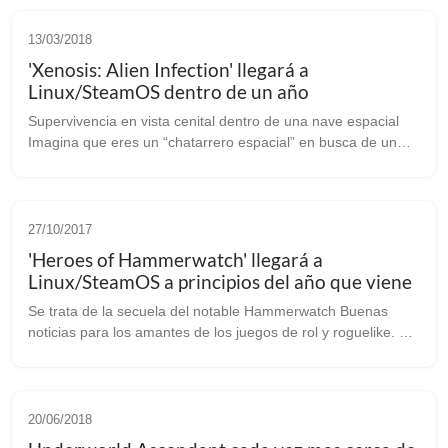
13/03/2018
'Xenosis: Alien Infection' llegará a
Linux/SteamOS dentro de un año
Supervivencia en vista cenital dentro de una nave espacial
Imagina que eres un “chatarrero espacial” en busca de un
tesoro, o algo a lo que echarle el diente para poder
trapichear. Imagina que des...
27/10/2017
'Heroes of Hammerwatch' llegará a
Linux/SteamOS a principios del año que viene
Se trata de la secuela del notable Hammerwatch Buenas
noticias para los amantes de los juegos de rol y roguelike. La
secuela del notable Hammerwatch también disponible en
Linux llegará a nuestro s...
20/06/2018