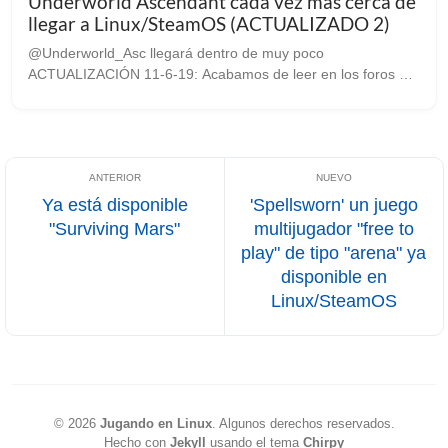
Underworld Ascendant cada vez mas cerca de
llegar a Linux/SteamOS (ACTUALIZADO 2)
@Underworld_Asc llegará dentro de muy poco
ACTUALIZACIÓN 11-6-19: Acabamos de leer en los foros de
Steam que los desarrolladores de Underworld Ascendant
lanzarán probablemente antes de fin de mes ...
Ya está disponible
'Spellsworn' un juego
"Surviving Mars"
multijugador "free to
play" de tipo "arena" ya
disponible en
Linux/SteamOS
©
2026
Jugando en Linux
.
Algunos derechos reservados.
Hecho con
Jekyll
usando el tema
Chirpy