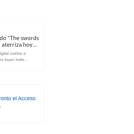
ido "The swords
" aterriza hoy
x/SteamOS
gital vuelve a
ro buen indie
las novedades de
hago eco de “The
itto”. Desarrollado
tbeyond” y editado
r Digital, que nos
onto el Acceso
.