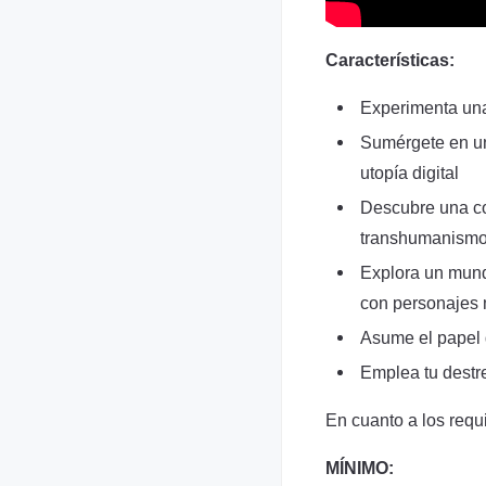
Características:
Experimenta una
Sumérgete en un 
utopía digital
Descubre una con
transhumanismo 
Explora un mund
con personajes 
Asume el papel d
Emplea tu destr
En cuanto a los requi
MÍNIMO: