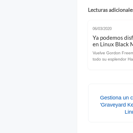
Lecturas adicionale
06/03/2020
Ya podemos disf
en Linux Black 
1.0, el remake d
Vuelve Gordon Free
Life que estába
todo su esplendor Hace unos
esperando
minutos nos ha llega
noticia de que ya est
disponible la versión 
Black Mesa, el remak
Life hecho por fans c
beneplác...
Gestiona un 
'Graveyard Ke
Li