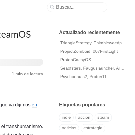
/SteamOS
Actualizado recientemente
TriangleStrategy, Thimbleweedpark2
ProjectZomboid, 007FirstLight
ProtonCachyOS
Seaofstars, Fauguslauncher, ArmaColdWarAssaultRemastered
1 min
de lectura
Psychonauts2, Proton11
 que ya dijimos
en
Etiquetas populares
indie
accion
steam
en el transhumanismo.
noticias
estrategia
vidido entre una