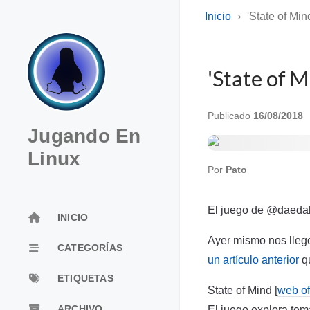
Inicio
'State of Mi
'State of 
Publicado
16/08/2018
Jugando En
Linux
Por
Pato
El juego de @daedali
INICIO
Ayer mismo nos llegó
CATEGORÍAS
un artículo anterior
qu
ETIQUETAS
State of Mind [
web of
El juego explora tem
ARCHIVO