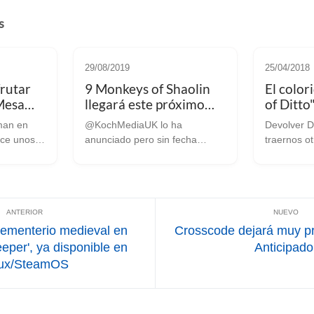
s
29/08/2019
25/04/2018
rutar
9 Monkeys of Shaolin
El color
Mesa
llegará este próximo
of Ditto
e Half
mes de Septiembre
en Linu
man en
@KochMediaUK lo ha
Devolver Di
mos
anunciado pero sin fecha
traernos ot
do la
concreta Salimos del periodo
Gracias a 
á
vacacional y comenzamos a
Steam me 
1.0 de
recibir noticias sobre próximos
swords of D
e de Half
lanzamientos. En este caso ha
por “onebi
on el
sido la cuenta de Koch Media
por Devolve
UK la ...
ha...
cementerio medieval en
Crosscode dejará muy pr
eper', ya disponible en
Anticipado
nux/SteamOS