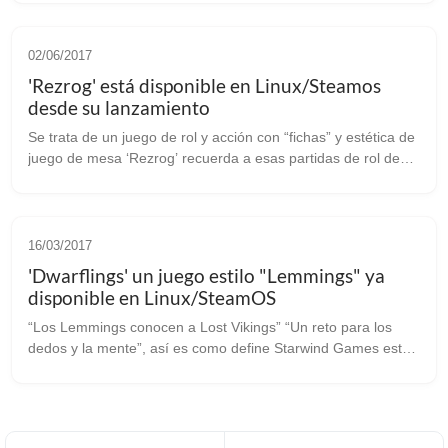
turnos que be...
02/06/2017
'Rezrog' está disponible en Linux/Steamos
desde su lanzamiento
Se trata de un juego de rol y acción con “fichas” y estética de
juego de mesa ‘Rezrog’ recuerda a esas partidas de rol de
tablero, fichas y mesa camilla. Gracias a los chicos de
linuxgamenews.com ...
16/03/2017
'Dwarflings' un juego estilo "Lemmings" ya
disponible en Linux/SteamOS
“Los Lemmings conocen a Lost Vikings” “Un reto para los
dedos y la mente”, así es como define Starwind Games este
‘Dwarflings’ donde tendrás que dirigir hasta a 5 personajes,
cada cual con habilid...