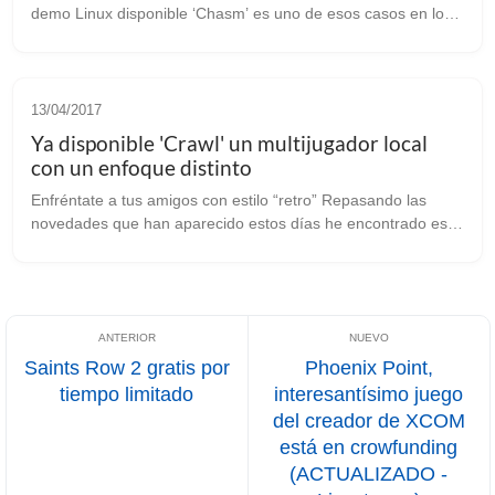
demo Linux disponible ‘Chasm’ es uno de esos casos en los
que el desarrollo se alarga más de lo deseable. El juego está
en desarrollo por ...
13/04/2017
Ya disponible 'Crawl' un multijugador local
con un enfoque distinto
Enfréntate a tus amigos con estilo “retro” Repasando las
novedades que han aparecido estos días he encontrado este
‘Crawl’ [web oficial] que parte de una premisa distinta en
cuanto a su jugabilida...
Saints Row 2 gratis por
Phoenix Point,
tiempo limitado
interesantísimo juego
del creador de XCOM
está en crowfunding
(ACTUALIZADO -