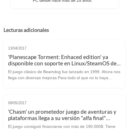
PC desde hace más de 25 años. "'
Lecturas adicionales
13/04/2017
'Planescape Torment: Enhaced edition' ya
disponible con soporte en Linux/SteamOS de
salida
El juego clásico de Beamdog fue lanzado en 1999. Ahora nos
llega con diversas mejoras Para todo el que no lo haya
conocido, ‘Planescape Torment’ fue todo un clásico en los
juegos de rol llegando a...
09/05/2017
'Chasm' un prometedor juego de aventuras y
plataformas llega a su versión "alfa final"
después de 4 años
El juego consiguió financiarse con más de 190.000$. Tiene