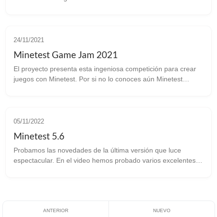
concurso al estilo Jam, donde tendrás que crear un juego con
la base del cad...
24/11/2021
Minetest Game Jam 2021
El proyecto presenta esta ingeniosa competición para crear
juegos con Minetest. Por si no lo conoces aún Minetest
podría decirse que parece un clon software libre de
Minecraft, pero aunque es simi...
05/11/2022
Minetest 5.6
Probamos las novedades de la última versión que luce
espectacular. En el video hemos probado varios excelentes
servidores: Your-land: https://your-land.de/, un servidor de
aventuras, con ban...