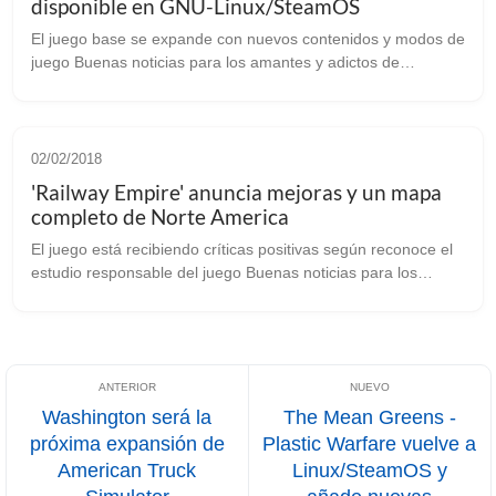
disponible en GNU-Linux/SteamOS
El juego base se expande con nuevos contenidos y modos de
juego Buenas noticias para los amantes y adictos de
‘Stellaris’ [Steam]. Ya está disponible la expansión
“Apocalypse” con nuevos contenido...
02/02/2018
'Railway Empire' anuncia mejoras y un mapa
completo de Norte America
El juego está recibiendo críticas positivas según reconoce el
estudio responsable del juego Buenas noticias para los
poseedores de ‘Railway Empire’ [steam], del cuyo
lanzamiento nos hicimos eco ta...
Washington será la
The Mean Greens -
próxima expansión de
Plastic Warfare vuelve a
American Truck
Linux/SteamOS y