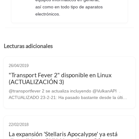
así como en todo tipo de aparatos
electrónicos.
Lecturas adicionales
26/04/2019
"Transport Fever 2" disponible en Linux
(ACTUALIZACIÓN 3)
@transportfever 2 se actualiza incluyendo @VulkanAPI .
ACTUALIZADO 23-2-21: Ha pasado bastante desde la última
vez que os hablamos de este fántástico juego de gestion y
simulación de medios de t...
22/02/2018
La expansión 'Stellaris Apocalypse' ya está