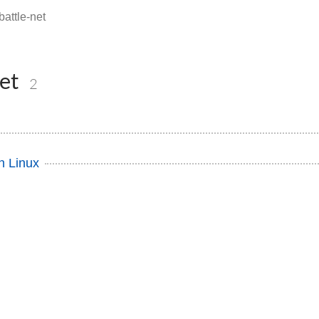
battle-net
net
2
n Linux