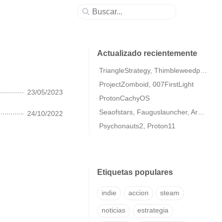
Actualizado recientemente
TriangleStrategy, Thimbleweedpark2
ProjectZomboid, 007FirstLight
23/05/2023
ProtonCachyOS
Seaofstars, Fauguslauncher, ArmaColdWarAssaultRemastered
24/10/2022
Psychonauts2, Proton11
Etiquetas populares
indie
accion
steam
noticias
estrategia