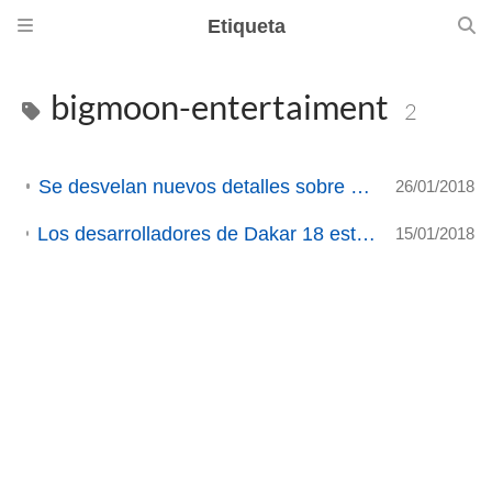
Etiqueta
bigmoon-entertaiment
2
Se desvelan nuevos detalles sobre Dakar 18(ACTUALIZACIÓN)
26/01/2018
Los desarrolladores de Dakar 18 están valorando seriamente traer su juego a GNU-linux / SteamOS (ACTUALIZADO 2)
15/01/2018