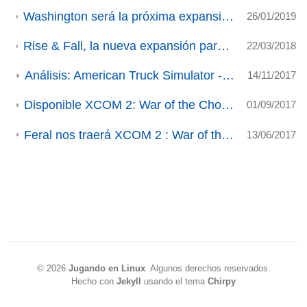
Washington será la próxima expansión de American Truck Simulator (ACTUALIZADO)
26/01/2019
Rise & Fall, la nueva expansión para Civilization VI, disponible para Linux/SteamOS (ACTUALIZADO)
22/03/2018
Análisis: American Truck Simulator - DLC New Mexico.
14/11/2017
Disponible XCOM 2: War of the Chosen para Linux/SteamOS.
01/09/2017
Feral nos traerá XCOM 2 : War of the Chosen (ACTUALIZACIÓN)
13/06/2017
©
2026
Jugando en Linux
.
Algunos derechos reservados.
Hecho con
Jekyll
usando el tema
Chirpy