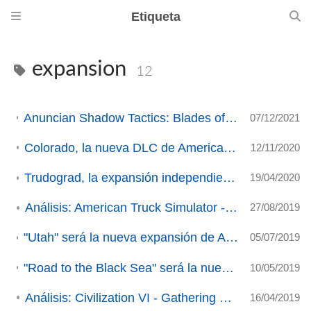
Etiqueta
expansion
12
Anuncian Shadow Tactics: Blades of the Shogun - Aiko's Choice (ACTUALIZADO 3)
07/12/2021
Colorado, la nueva DLC de American Truck Simulator, ya está disponible
12/11/2020
Trudograd, la expansión independiente de ATOM RPG, lanzada oficialmente
19/04/2020
Análisis: American Truck Simulator - Washington DLC.
27/08/2019
"Utah" será la nueva expansión de American Truck Simulator (ACTUALIZACIÓN)
05/07/2019
"Road to the Black Sea" será la nueva expansión de Euro Truck Simulator 2 (ACTUALIZACIÓN)
10/05/2019
Análisis: Civilization VI - Gathering Storm DLC.
16/04/2019