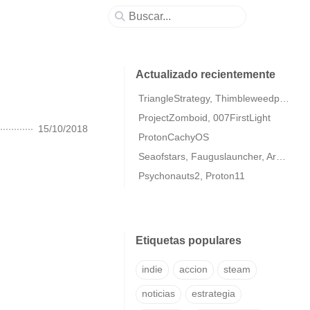
Actualizado recientemente
TriangleStrategy, Thimbleweedpark2
ProjectZomboid, 007FirstLight
15/10/2018
ProtonCachyOS
Seaofstars, Fauguslauncher, ArmaColdWarAssaultRemastered
Psychonauts2, Proton11
Etiquetas populares
indie
accion
steam
noticias
estrategia