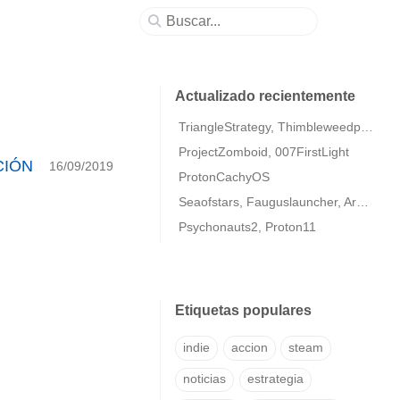
Actualizado recientemente
TriangleStrategy, Thimbleweedpark2
ProjectZomboid, 007FirstLight
ACIÓN
16/09/2019
ProtonCachyOS
Seaofstars, Fauguslauncher, ArmaColdWarAssaultRemastered
Psychonauts2, Proton11
Etiquetas populares
indie
accion
steam
noticias
estrategia