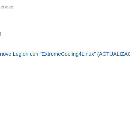
lenovo
1
Lenovo Legion con "ExtremeCooling4Linux" (ACTUALIZ