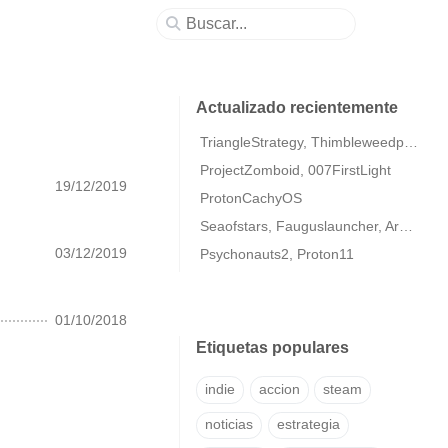
Actualizado recientemente
TriangleStrategy, Thimbleweedpark2
ProjectZomboid, 007FirstLight
19/12/2019
ProtonCachyOS
Seaofstars, Fauguslauncher, ArmaColdWarAssaultRemastered
03/12/2019
Psychonauts2, Proton11
01/10/2018
Etiquetas populares
indie
accion
steam
noticias
estrategia