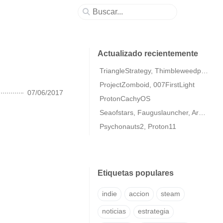
Actualizado recientemente
TriangleStrategy, Thimbleweedpark2
ProjectZomboid, 007FirstLight
07/06/2017
ProtonCachyOS
Seaofstars, Fauguslauncher, ArmaColdWarAssaultRemastered
Psychonauts2, Proton11
Etiquetas populares
indie
accion
steam
noticias
estrategia