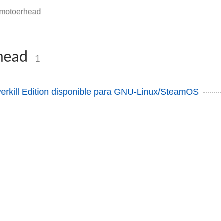
motoerhead
head
1
verkill Edition disponible para GNU-Linux/SteamOS